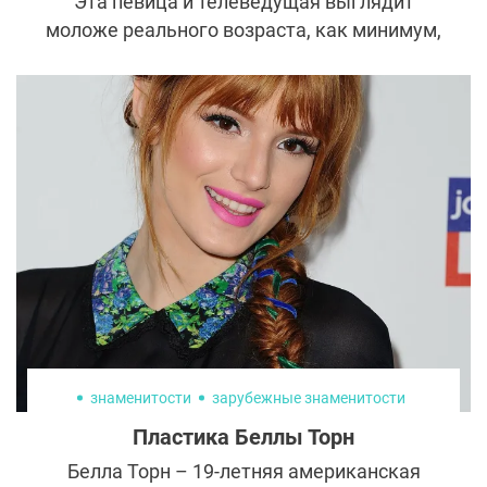
Эта певица и телеведущая выглядит
моложе реального возраста, как минимум,
лет на 15. При этом в чрезмерном
увлечении пластикой и «уколами красоты»
ее точно упрекнуть нельзя. Все дело в
тщательном и регулярном уходе за собой.
Давайтесь узнаем, какие бьюти-ритуалы
предпочитает Ольга Орлова и возьмем их
на вооружение.
знаменитости
зарубежные знаменитости
Пластика Беллы Торн
Белла Торн – 19-летняя американская