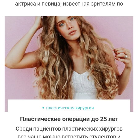
актриса и певица, известная зрителям по
второстепенным ролям в десятках
фильмов. Броская внешность и известные
родители сделали свое дело – фотографии
Беллы все чаще встречаются на первых
страницах таблоидов и глянцевых
изданий, приковывая к себе внимание
многочисленных поклонников.
пластическая хирургия
Пластические операции до 25 лет
Среди пациентов пластических хирургов
все чаще можно встретить студентов и