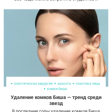
совсем еще юных девушек. По статистике
их количество составляет не менее 26% от
общей массы. Они не хотят ждать милости
от природы и готовы прямо сейчас
исправлять все, что считают нужным.
Пластика молодеет, и это — устойчивая
современная тенденция. Какие мотивы
заставляют людей до 25 лет ложиться под
нож и всегда ли это оправдано?
пластическая хирургия
красота
пластика лица
комки биша
Удаление комков Биша — тренд среди
звезд
В последние годы удаление комков Биша