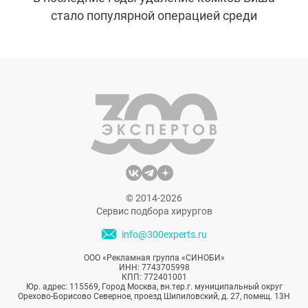
стало популярной операцией среди
знаменитостей. С каждым годом все
больше звезд открыто делятся своим
опытом и подтверждают, что прошли эту
процедуру, что не могло не привлечь
внимание поклонников. Люди стали
задумываться: а не стоит ли им тоже
избавиться от жира на щеках, как это
сделали их кумиры?
© 2014-2026
Сервис подбора хирургов
info@300experts.ru
ООО «Рекламная группа «СИНОБИ»
ИНН: 7743705998
КПП: 772401001
Юр. адрес: 115569, Город Москва, вн.тер.г. муниципальный округ
Орехово-Борисово Северное, проезд Шипиловский, д. 27, помещ. 13Н