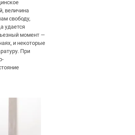
цинское
й, величина
ам свободу,
а удается
рьезный момент —
чаях, и некоторые
ратуру. При
о-
стояние