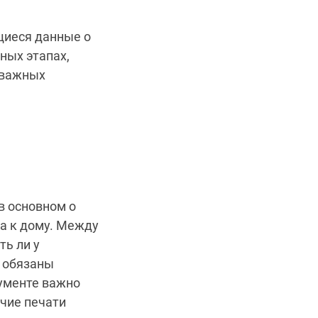
щиеся данные о
ных этапах,
 важных
в основном о
ра к дому. Между
ть ли у
 обязаны
ументе важно
ичие печати