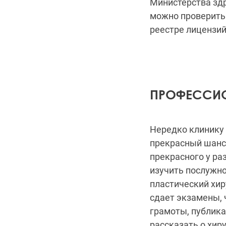
Министерства зд
можно проверить
реестре лицензий
ПРОФЕССИО
Нередко клинику 
прекрасный шанс 
прекрасного у ра
изучить послужно
пластический хир
сдает экзамены, 
грамоты, публик
рассказать о хир