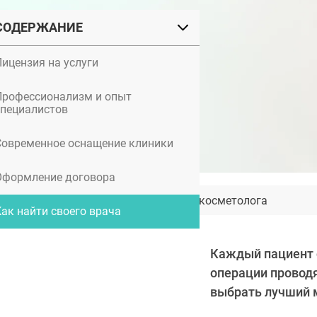
СОДЕРЖАНИЕ
Лицензия на услуги
Профессионализм и опыт
специалистов
Современное оснащение клиники
Оформление договора
Как сочетать процедуры у косметолога
Как найти своего врача
Каждый пациент с
операции проводя
выбрать лучший 