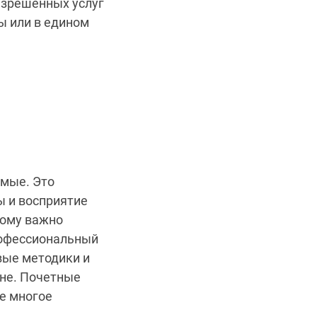
азрешенных услуг
ы или в едином
омые. Это
ы и восприятие
тому важно
Профессиональный
вые методики и
ине. Почетные
е многое