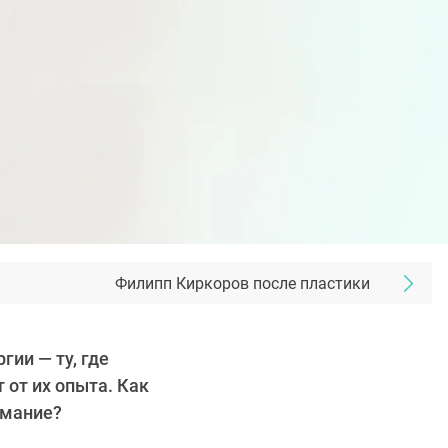
Филипп Киркоров после пластики
ии — ту, где
 от их опыта. Как
имание?