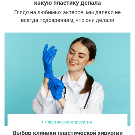
какую пластику делала
Глядя на любимых актеров, мы далеко не
всегда подозреваем, что они делали
пластику. Хорошо, что многие из них
находят в себе смелость честно
рассказать о проделанных операциях,
особенно неудачных. Хороший пример —
история звезды фильма «Гардемарины,
вперед!» Ольги Машной.
пластическая хирургия
Выбор клиники пластической хирургии