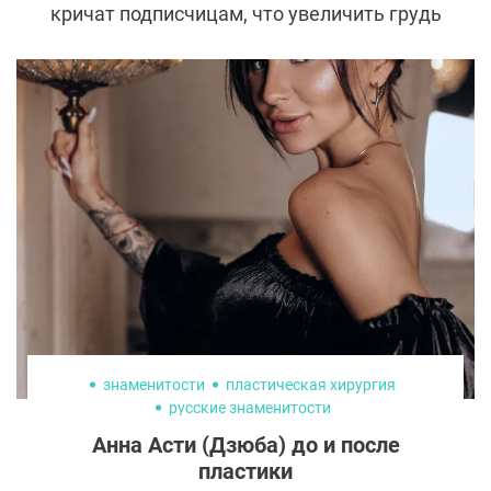
кричат подписчицам, что увеличить грудь
легко и беспроблемно. Начитавшись
форумов и пабликов, уверенные в своем
всезнании девушки идут к пластическому
хирургу и в клинике сталкиваются с
трудностями, о которых молчат в
Интернете.
знаменитости
пластическая хирургия
русские знаменитости
Анна Асти (Дзюба) до и после
пластики