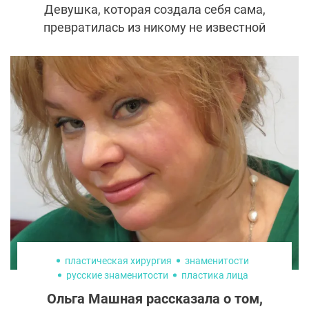
Девушка, которая создала себя сама,
превратилась из никому не известной
пышки, исполняющей песни в соцсетях, в
сексуального кумира миллионов. Анна
Дзюба, больше известная как Анна Асти,
идет напролом к своим мечтам и не
стесняется использовать для достижения
успеха современные методики
пластической хирургии.
пластическая хирургия
знаменитости
русские знаменитости
пластика лица
Ольга Машная рассказала о том,