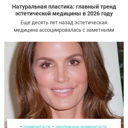
Натуральная пластика: главный тренд
эстетической медицины в 2026 году
Еще десять лет назад эстетическая
медицина ассоциировалась с заметными
изменениями. Выразительные скулы,
объемные губы, плотные филлеры в
средней трети лица считались признаком
успешной процедуры. Сегодня подход
меняется. Пациенты все чаще приходят к
специалисту с просьбой сохранить
индивидуальность и лишь мягко
скорректировать возрастные изменения.
Этот сдвиг стал одним из ключевых
трендов современной эстетической
медицины.
знаменитости
зарубежные знаменитости