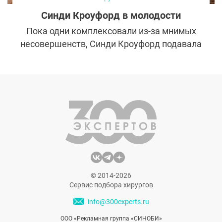
Синди Кроуфорд в молодости
Пока одни комплексовали из-за мнимых
несовершенств, Синди Кроуфорд подавала
свои недостатки под соусом уникальности.
Фотографии утонченной шатенки с
родинкой над верхней губой в 90-е годы
украшали обложки глянцевых журналов,
рекламные вывески и афиши. Синди
Кроуфорд в молодости нашла
универсальный рецепт красоты и
стройности и использовала его всю жизнь.
© 2014-2026
Сервис подбора хирургов
info@300experts.ru
ООО «Рекламная группа «СИНОБИ»