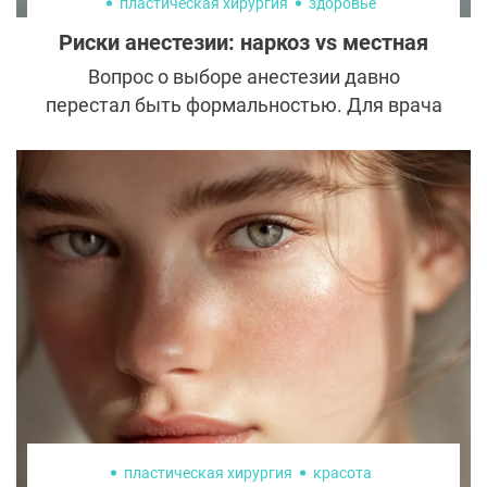
пластическая хирургия
здоровье
Риски анестезии: наркоз vs местная
Вопрос о выборе анестезии давно
перестал быть формальностью. Для врача
это расчет рисков, для пациента чаще
всего зона тревоги. При этом ключевая
ошибка заключается в попытке выбрать
«самый безопасный» метод вне контекста
конкретной операции и состояния
организма.
пластическая хирургия
красота