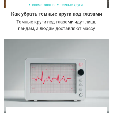
косметология
темные круги
Как убрать темные круги под глазами
Темные круги под глазами идут лишь
пандам, а людям доставляют массу
огорчений и хлопот. Они предательски
проявляются даже под толстым слоем
тона и придают лицу усталый и
болезненный вид. Пора отложить дольки
огурцов в сторону и решить проблему
кардинально. Рассказываем, как
избавиться от темных кругов под глазами
с помощью косметологии.