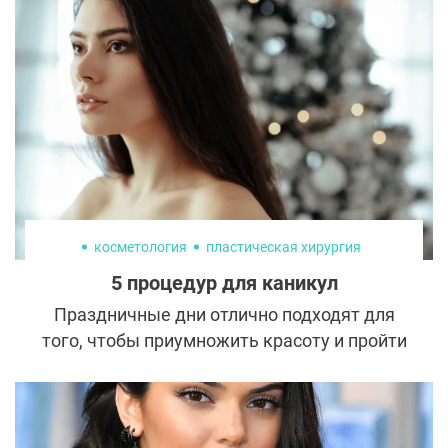
Русских безупречно выглядит на фото в
соцсетях. Она открыто рассказывает, что
изменила внешность не с помощью
макияжа, а на столе пластического
хирурга.
косметология
пластическая хирургия
5 процедур для каникул
Праздничные дни отлично подходят для
того, чтобы приумножить красоту и пройти
процедуры, на которые не хватало сил и
времени. Рассказываем, что лучше
сделать и подробнее остановимся на
пластической хирургии.