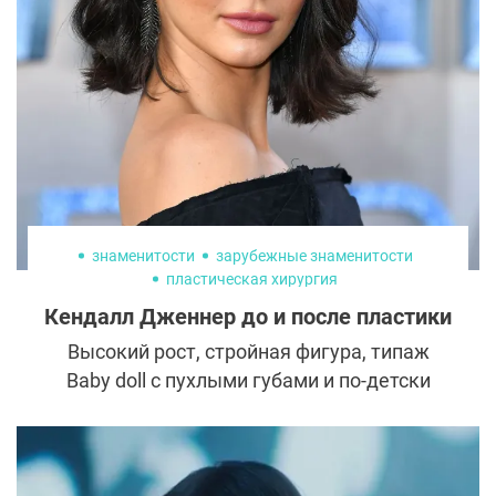
знаменитости
зарубежные знаменитости
пластическая хирургия
Кендалл Дженнер до и после пластики
Высокий рост, стройная фигура, типаж
Baby doll с пухлыми губами и по-детски
распахнутым взглядом — залог успеха
Кендалл Дженнер в модельном бизнесе и
популярности в «Инстаграм». Но, как и у
большинства членов звездной семьи