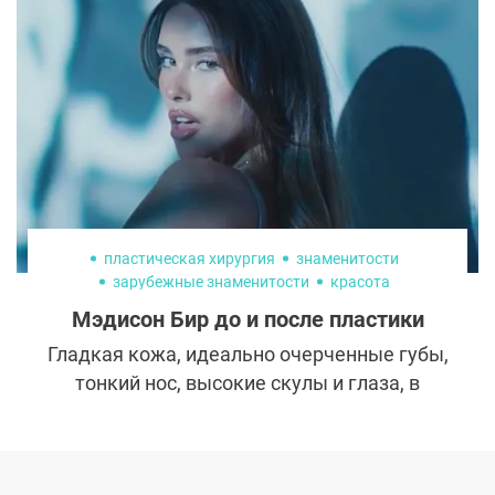
Кардашьян-Дженнер, без помощи
пластических хирургов дело вряд ли
обошлось.
пластическая хирургия
знаменитости
зарубежные знаменитости
красота
Мэдисон Бир до и после пластики
Гладкая кожа, идеально очерченные губы,
тонкий нос, высокие скулы и глаза, в
которые будто встроили софиты. Мэдисон
Бир выглядит так, будто вышла с обложки
глянца даже на домашних селфи. Кажется,