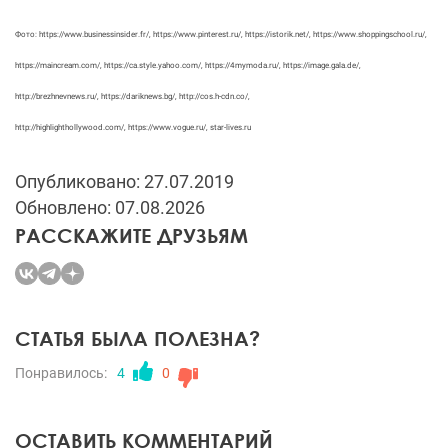
Фото: https://www.businessinsider.fr/, https://www.pinterest.ru/, https://istorik.net/, https://www.shoppingschool.ru/,
https://maincream.com/, https://ca.style.yahoo.com/, https://4mymoda.ru/, https://image.gala.de/,
http://brezhnevnews.ru/, https://dariknews.bg/, http://cos.h-cdn.co/,
http://highlighthollywood.com/, https://www.vogue.ru/, star-lives.ru
Опубликовано: 27.07.2019
Обновлено: 07.08.2026
РАССКАЖИТЕ ДРУЗЬЯМ
СТАТЬЯ БЫЛА ПОЛЕЗНА?
Понравилось:
4
0
ОСТАВИТЬ КОММЕНТАРИЙ