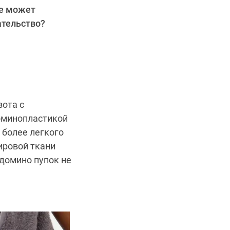
же может
ательство?
ота с
оминопластикой
 более легкого
ировой ткани
бдомино пупок не