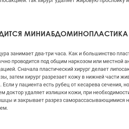
посакцией: так хирург удаляет жировую прослойку 
ОДИТСЯ МИНИАБДОМИНОПЛАСТИКА
ура занимает два-три часа. Как и большинство плас
ычно проводится под общим наркозом или местной а
ацией. Сначала пластический хирург делает липоса
ы, затем хирург разрезает кожу в нижней части жи
. Если у пациента есть рубец от кесарева сечения, н
тем доктор удаляет излишки кожи, при необходимост
шцы и закрывает разрез саморассасывающимися н
ем.