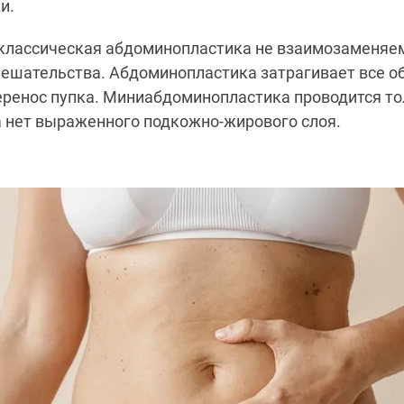
и.
 классическая абдоминопластика не взаимозаменя
ешательства. Абдоминопластика затрагивает все о
ренос пупка. Миниабдоминопластика проводится то
а нет выраженного подкожно-жирового слоя.