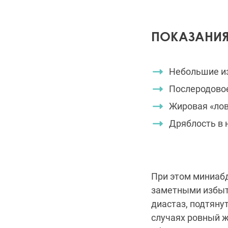
ПОКАЗАНИ
Небольшие и
Послеродовое
Жировая «лов
Дряблость в 
При этом миниаб
заметными избыт
диастаз, подтяну
случаях ровный 