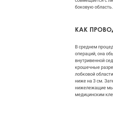
совмещается с ли
боковую область.
КАК ПРОВ
В среднем процед
операций, она об
внутривенной сед
крошечные разрез
лобковой области
ниже на 3 см. За
нижележащие мы
медицинским кле