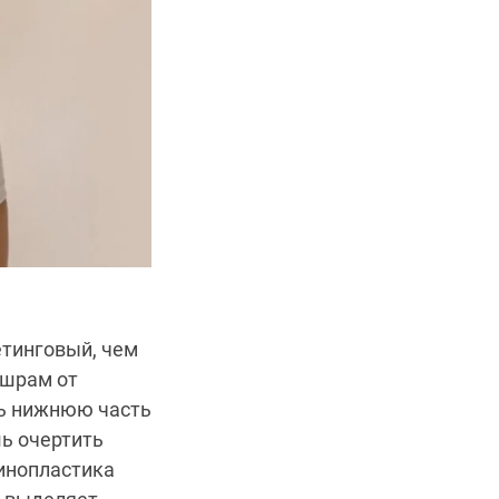
етинговый, чем
 шрам от
ть нижнюю часть
шь очертить
инопластика