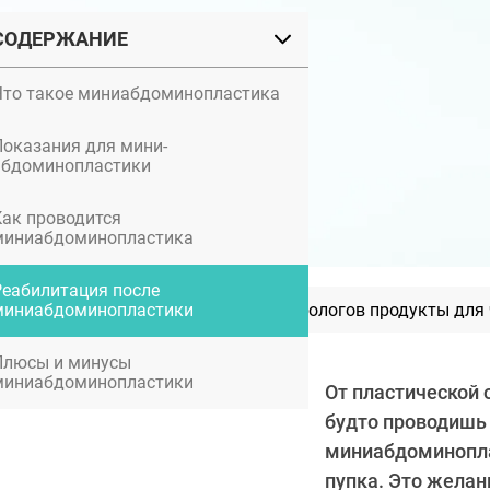
СОДЕРЖАНИЕ
Что такое миниабдоминопластика
Показания для мини-
абдоминопластики
Как проводится
миниабдоминопластика
Реабилитация после
Лучшие по мнению дерматологов продукты для 
миниабдоминопластики
Плюсы и минусы
миниабдоминопластики
От пластической 
будто проводишь 
миниабдоминоплас
пупка. Это жела