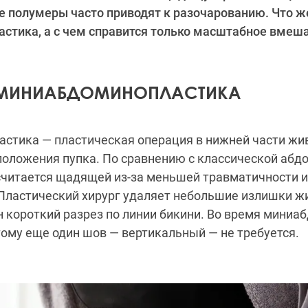
е полумеры часто приводят к разочарованию. Что 
стика, а с чем справится только масштабное вмеш
 МИНИАБДОМИНОПЛАСТИКА
стика — пластическая операция в нижней части жив
положения пупка. По сравнению с классической абд
читается щадящей из-за меньшей травматичности и
Пластический хирург удаляет небольшие излишки ж
н короткий разрез по линии бикини. Во время миниа
тому еще один шов — вертикальный — не требуется.