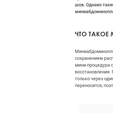
шов. Однако таки
миниабдоминопла
ЧТО ТАКОЕ
Миниабдоминопла
сохранением рас
мини-процедура с
восстановления. 
только через оди
переносится, поэ