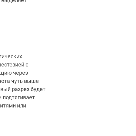
и выделяет
тических
нестезией с
кцию через
вота чуть выше
овый разрез будет
и подтягивает
итями или