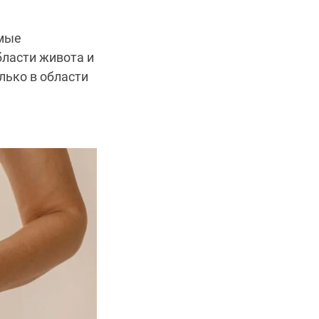
емые
бласти живота и
лько в области