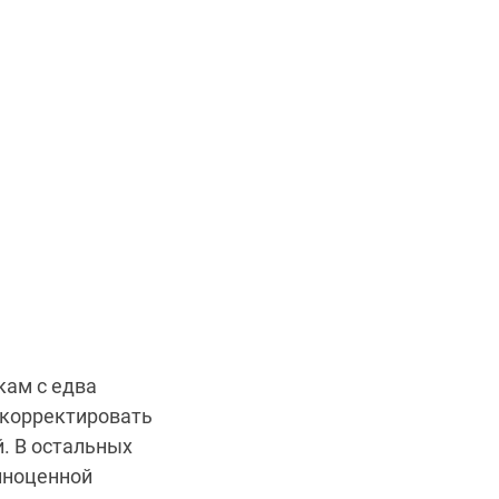
кам с едва
скорректировать
. В остальных
лноценной