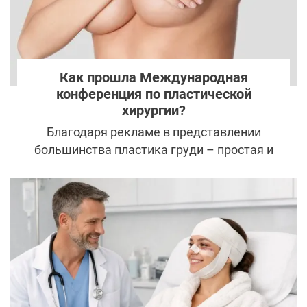
Как прошла Международная
конференция по пластической
хирургии?
Благодаря рекламе в представлении
большинства пластика груди – простая и
безопасная операция, которая позволит
любой женщине выглядеть безупречно. И
когда речь идет о пластике груди, многие
сразу представляют увеличение. Но эта
легкая по мнению обывателей задача для
пластического хирурга порой
превращается в настоящую головоломку,
ведь каждый случай уникален. В