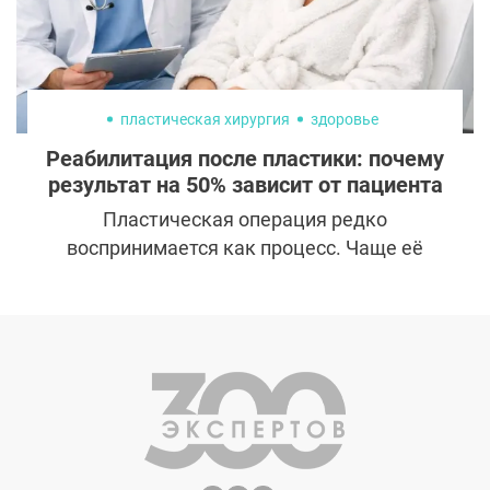
реальности редкая пластика молочных
желез ограничивается одним лишь
увеличением, ведь существуют сложные
случаи, о которых редко говорят открыто,
например, тубулярная грудь или
пластическая хирургия
здоровье
выраженная асимметрия.
Реабилитация после пластики: почему
результат на 50% зависит от пациента
Пластическая операция редко
воспринимается как процесс. Чаще её
представляют финальной точкой, после
которой остаётся только дождаться
результата. Выбор хирурга, дата операции,
несколько недель восстановления и новая
внешность как данность. В реальности всё
устроено иначе. Операция является лишь
первым этапом. Итог формируется
постепенно, в период заживления. И