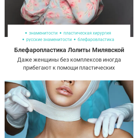
знаменитости
пластическая хирургия
русские знаменитости
блефаровластика
лолита милявская 2019
Блефаропластика Лолиты Милявской
Даже женщины без комплексов иногда
прибегают к помощи пластических
хирургов. Пример тому — яркая и
роскошная певица Лолита Милявская.
Только посмотрите, как качественно
проведенная блефаропластика
преобразила звезду!