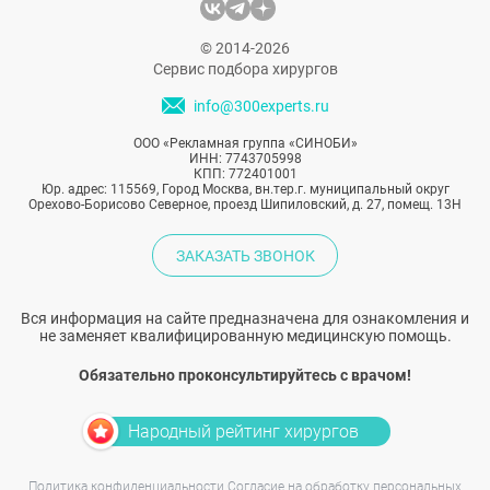
именно в это время роль пациента
становится не менее значимой, чем работа
© 2014-2026
врача в операционной.
Сервис подбора хирургов
info@300experts.ru
ООО «Рекламная группа «СИНОБИ»
ИНН: 7743705998
КПП: 772401001
Юр. адрес: 115569, Город Москва, вн.тер.г. муниципальный округ
Орехово-Борисово Северное, проезд Шипиловский, д. 27, помещ. 13Н
ЗАКАЗАТЬ ЗВОНОК
Вся информация на сайте предназначена для ознакомления и
не заменяет квалифицированную медицинскую помощь.
Обязательно проконсультируйтесь с врачом!
Народный рейтинг хирургов
Политика конфиденциальности
Согласие на обработку персональных