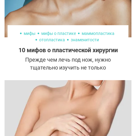
мифы
мифы о пластике
маммопластика
отопластика
знаменитости
русские знаменитости
10 мифов о пластической хирургии
Прежде чем лечь под нож, нужно
тщательно изучить не только
рекомендации и отзывы о пластических
хирургах, но и мифы и сплетни вокруг
эстетической медицины. Только такой
подход убедит в безопасности
пластической операции в наше время.