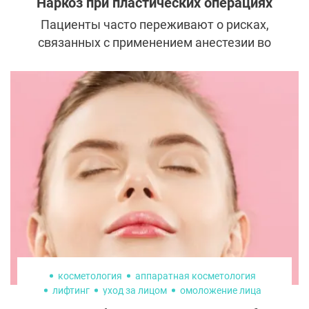
Наркоз при пластических операциях
Пациенты часто переживают о рисках,
связанных с применением анестезии во
время пластических операций. На самом
деле, как утверждают специалисты, риск
смерти от анестезии при пластической
операции значительно ниже, чем
вероятность внезапной смерти во сне.
Осложнения, связанные с наркозом, чаще
возникают при экстренных и длительных
хирургических вмешательствах, которые в
пластической хирургии не проводятся.
косметология
аппаратная косметология
лифтинг
уход за лицом
омоложение лица