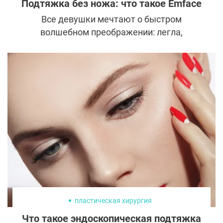
Подтяжка без ножа: что такое Emface
Все девушки мечтают о быстром
волшебном преображении: легла,
проснулась — и красивая. Лучший эффект
дает пластическая операция, но, увы,
длительный и болезненный
восстановительный период никто не
отменял. Отчасти поэтому современная
косметология вышла на невероятный
уровень, и для преображения уже
необязательно ложиться под нож хирурга.
Один из таких случаев — процедура
Emface, подтягивающая лицо за 20 минут.
пластическая хирургия
Что такое эндоскопическая подтяжка