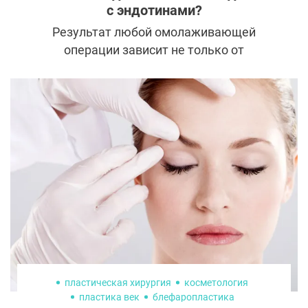
с эндотинами?
Результат любой омолаживающей
операции зависит не только от
филигранной работы хирурга по удалению
лишней кожи, но и во многом от
правильной и надежной фиксации тканей в
новом положении. О том, как работают
эндотины и о преимуществах их
использования рассказывает эксперт,
пластический хирург, кандидат
медицинских наук, врач-хирург высшей
категории Ворошкевич Андрей
Альбертович.
пластическая хирургия
косметология
пластика век
блефаропластика