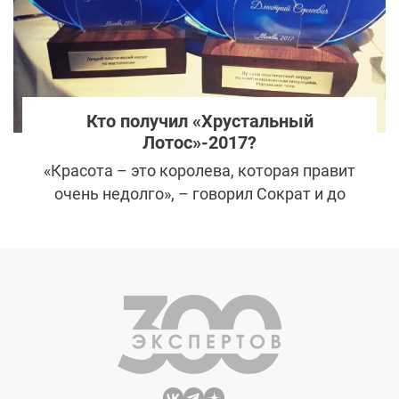
поддаваться искушению и ложиться под
скальпель в клинике на берегу
Мексиканского залива?
Кто получил «Хрустальный
Лотос»-2017?
«Красота – это королева, которая правит
очень недолго», – говорил Сократ и до
недавнего времени был прав. Однако в
эпоху расцвета пластической хирургии
высказывание утратило актуальность.
Представители бьюти-индустрии успешно
помогают продлить миллионам женщин
правление красоты.