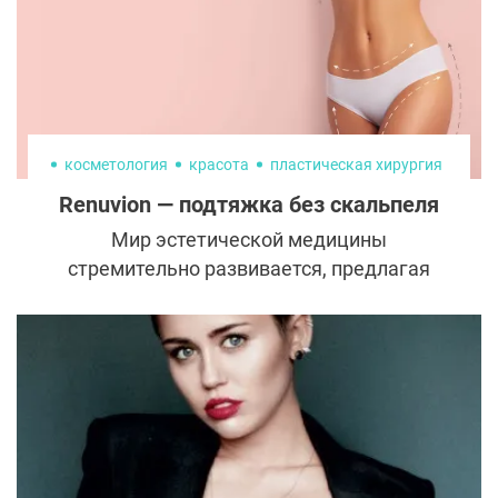
косметология
красота
пластическая хирургия
Renuvion — подтяжка без скальпеля
Мир эстетической медицины
стремительно развивается, предлагая
пациентам всё более эффективные и
щадящие методы коррекции внешности.
Одним из самых обсуждаемых прорывов
последних лет стал Renuvion —
минимально инвазивная процедура,
которая позволяет подтянуть кожу,
улучшить контуры тела и сделать фигуру