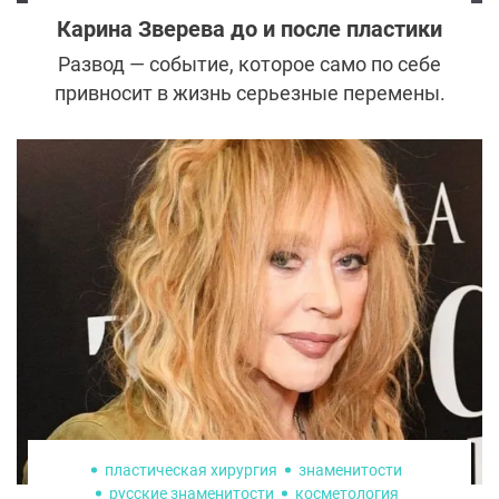
Карина Зверева до и после пластики
Развод — событие, которое само по себе
привносит в жизнь серьезные перемены.
Но кто сказал, что они обязательно
должны быть негативными? Актриса,
модель и бывшая жена юмориста
Геннадия Ветрова доказывает, что после
расторжения брака жизнь только
начинается. Карина Зверева изменила
образ и сферу деятельности, поклонники
считают, что без помощи пластических
хирургов не обошлось.
пластическая хирургия
знаменитости
русские знаменитости
косметология