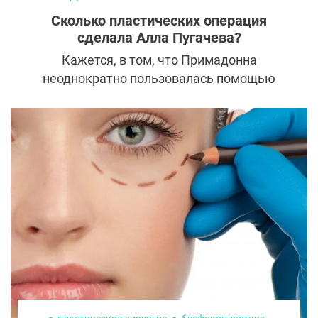
пластика лица
липосакция
Сколько пластических операция
сделала Алла Пугачева?
Кажется, в том, что Примадонна
неоднократно пользовалась помощью
пластических хирургов сегодня уже никто
не сомневается. Однако мало кто может
представить, сколько раз и что именно она
с собой делала. Рассказываем о том,
какие операции помогли Алле Пугачевой
так роскошно выглядеть в 71 год.