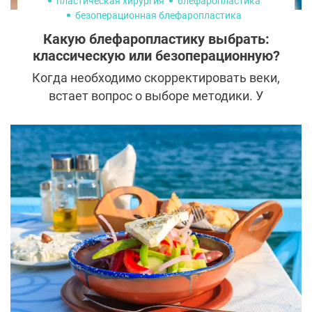
пластическая хирургия
блефаропластика
безоперационная блефаропластика
Какую блефаропластику выбрать:
классическую или безоперационную?
Когда необходимо скорректировать веки,
встает вопрос о выборе методики. У
безоперационной блефаропластики, как и
у классической, есть свои адепты и
критики. Как же определиться? Для
начала разобраться в особенностях
каждого из этих подходов.