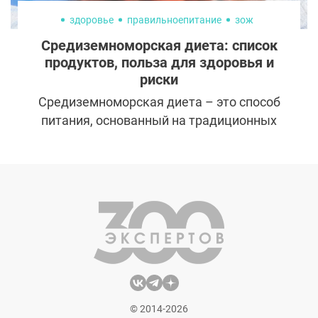
здоровье
правильноепитание
зож
Средиземноморская диета: список
продуктов, польза для здоровья и
риски
Средиземноморская диета – это способ
питания, основанный на традиционных
кухнях стран, граничащих со Средиземным
морем. Было обнаружено, что следование
этой диете снижает риск сердечных
заболеваний и некоторых видов рака,
помогает в потере веса, стабилизирует
уровень сахара в крови, кровяное
давление и многое другое.
© 2014-2026