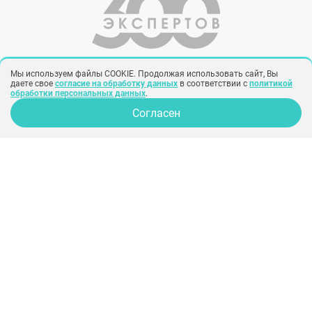
семьи – это только часть негатив-
факторов для тех, кого миллионы считают
кумирами.
Мы используем файлы COOKIE. Продолжая использовать сайт, Вы
даете свое
согласие на обработку данных
в соответствии с
политикой
© 2014-2026
обработки персональных данных
.
Сервис подбора хирургов
Согласен
info@300experts.ru
ООО «Рекламная группа «СИНОБИ»
ИНН: 7743705998
КПП: 772401001
Юр. адрес: 115569, Город Москва, вн.тер.г. муниципальный округ
Орехово-Борисово Северное, проезд Шипиловский, д. 27, помещ. 13Н
ЗАКАЗАТЬ ЗВОНОК
Вся информация на сайте предназначена для ознакомления и
не заменяет квалифицированную медицинскую помощь.
Обязательно проконсультируйтесь с врачом!