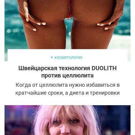
косметология
Швейцарская технология DUOLITH
против целлюлита
Когда от целлюлита нужно избавиться в
кратчайшие сроки, а диета и тренировки
не помогают, на помощь приходит
аппаратная косметология. Уникальная
швейцарская технология DUOLITH
обещает не только избавить пациенток от
«апельсиновой корки», но и сделать кожу