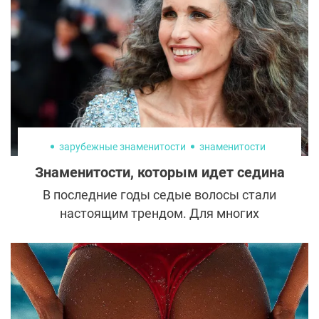
косметологов для этого есть сразу
несколько проверенных и эффективных
методик.
зарубежные знаменитости
знаменитости
Знаменитости, которым идет седина
В последние годы седые волосы стали
настоящим трендом. Для многих
знаменитостей это не просто стильное
решение, но и мощное заявление против
эйджизма в индустрии.