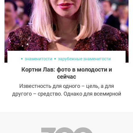
упругой и гладкой.
знаменитости
зарубежные знаменитости
Кортни Лав: фото в молодости и
сейчас
Известность для одного – цель, а для
другого – средство. Однако для всемирной
популярности порой нужно идти на
компромисс с самим собой. Знаменитости
подвержены жестоким испытаниям и
часто не готовы их преодолеть. Ночные
тусовки, неразборчивые связи, отсутствие