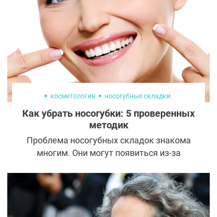
косметология
носогубные складки
Как убрать носогубки: 5 проверенных
методик
Проблема носогубных складок знакома
многим. Они могут появиться из-за
возрастных изменений, мимических
привычек, после похудения или
анатомических особенностей. Хорошая
новость — от них можно избавиться или
сделать менее выраженными. И у