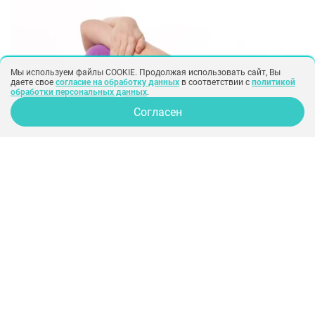
косметологов и пластических хирургов
есть масса щадящих процедур, способных
повернуть время вспять и продлить
молодость увядающей кожи.
Мы используем файлы COOKIE. Продолжая использовать сайт, Вы
даете свое
согласие на обработку данных
в соответствии с
политикой
обработки персональных данных
.
Согласен
красота
здоровье
Упражнения для лимфодренажа
Весь мир сейчас помешан на
лимфодренаже. Маркетологи утверждают,
что только с начала весны количество
поисковых запросов выросло на 60
процентов.