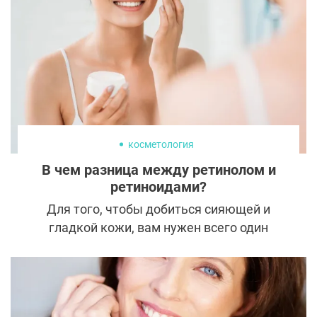
работает инфракрасный лифтинг и
развеиваем популярные мифы о нем.
косметология
В чем разница между ретинолом и
ретиноидами?
Для того, чтобы добиться сияющей и
гладкой кожи, вам нужен всего один
ингредиент, который сегодня упоминается
на каждом шагу: ретинол. Этот витамин не
зря стал одним из самых востребованных
антивозрастных компонентов на рынке.