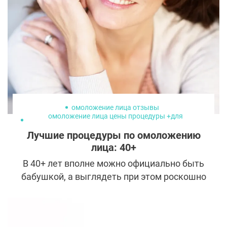
Ретинол помогает стимулировать
выработку коллагена, усиливает
клеточный обмен, укрепляет кожу,
сглаживает морщины и выравнивает
пигментацию.
омоложение лица отзывы
омоложение лица цены процедуры +для
омоложения лица
Лучшие процедуры по омоложению
омоложение лица после 50
лучшее омоложение лица
лица: 40+
В 40+ лет вполне можно официально быть
бабушкой, а выглядеть при этом роскошно
и свежо. Главное — не ждать, когда
изменения станут критическими, и
подобрать подходящий уход. В арсенале