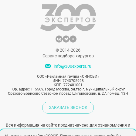
значительных хирургических
вмешательств. Эндоскопические
технологии в сочетании с эндотинами —
пластинами с зубцами для подтяжки кожи
— позволяют добиться
высококачественных результатов и
минимизировать реабилитационный
© 2014-2026
период.
Сервис подбора хирургов
info@300experts.ru
ООО «Рекламная группа «СИНОБИ»
ИНН: 7743705998
КПП: 772401001
Юр. адрес: 115569, Город Москва, вн.тер.г. муниципальный округ
Орехово-Борисово Северное, проезд Шипиловский, д. 27, помещ. 13Н
ЗАКАЗАТЬ ЗВОНОК
Вся информация на сайте предназначена для ознакомления и
не заменяет квалифицированную медицинскую помощь.