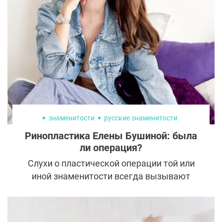
украсили более 700 модных глянцевых
изданий. Линда Евангелиста исчезла из
поля зрения в 2015, но лишь затем, чтобы
вернуться с триумфом в мир высокой
моды после тяжелой болезни, вновь
поразив поклонников своей неувядающей
красотой и отвагой.
знаменитости
русские знаменитости
Ринопластика Елены Бушиной: была
ли операция?
Слухи о пластической операции той или
иной знаменитости всегда вызывают
новую волну интереса. Вот и информация о
ринопластике Елены Бушиной заставила
поклонников вспомнить, как выглядела