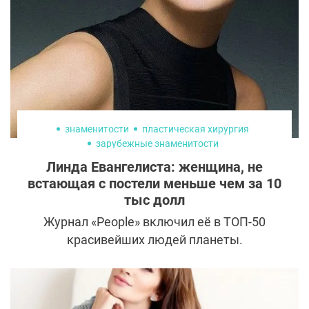
знаменитости
пластическая хирургия
зарубежные знаменитости
Линда Евангелиста: женщина, не
встающая с постели меньше чем за 10
тыс долл
Журнал «People» включил её в ТОП-50
красивейших людей планеты.
Супермодель мира, чей годовой доход
превышал 1 млн$. Красавица, меняющая
образ 16 раз в год. Ее фотографии