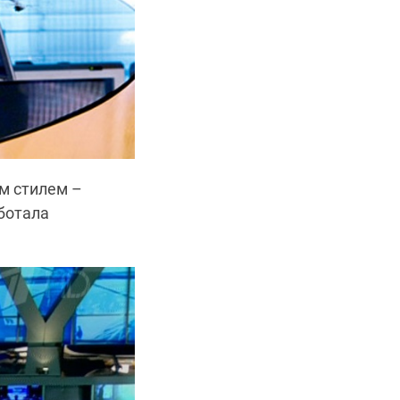
м стилем –
аботала