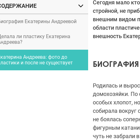
Сегодня мало кто
СОДЕРЖАНИЕ
стройной, не при
внешним видом п
Биография Екатерины Андреевой
области пластиче
внешность Екате
Делала ли пластику Екатерина
Андреева?
Екатерина Андреева: фото до
БИОГРАФИЯ
пластики и после не существует
Родилась и вырос
домохозяйки. По 
особых хлопот, н
собирала вокруг 
не боялась сопер
фигурным катание
чуть не забрали 