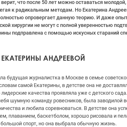
 верит, что после 50 лет можно оставаться молодой,
бегая к радикальным методам. Но Екатерина Андре
олностью опровергает данную теорию. И даже опы
ской хирургии не могут с полной уверенностью подтв
рины подправлена с помощью искусных стараний сп
 ЕКАТЕРИНЫ АНДРЕЕВОЙ
ла будущая журналистка в Москве в семье советско
словам самой Екатерины, в детстве она не доставля
о лидерские качества проявляла уже с детского сада
себя шумную команду ровесников, была заводилой вс
ничества и любила соревноваться. В детстве она ус
м, плаванием, баскетболом, хорошо рисовала и пел
в большой спорт, но она выбрала обычную жизнь.