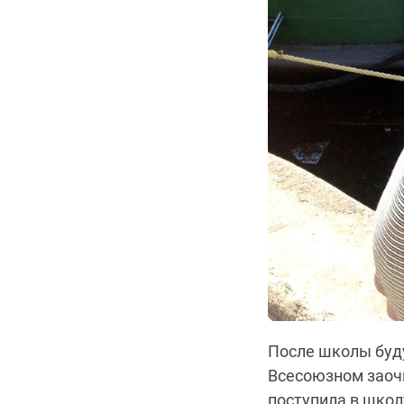
После школы буду
Всесоюзном заочн
поступила в школ