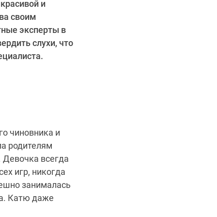
 красивой и
ева своим
тные эксперты в
ердить слухи, что
ециалиста.
го чиновника и
ла родителям
. Девочка всегда
ех игр, никогда
пешно занималась
а. Катю даже