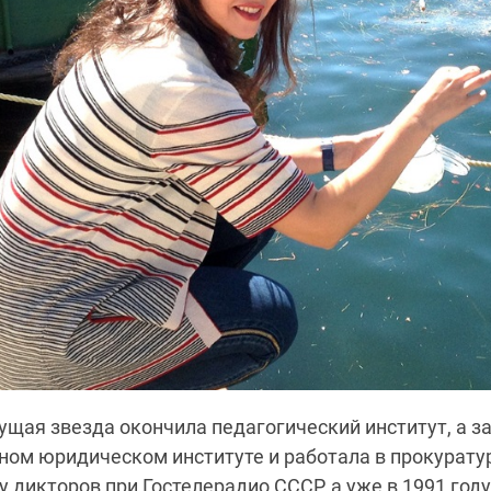
щая звезда окончила педагогический институт, а за
ом юридическом институте и работала в прокуратур
у дикторов при
Гостелерадио
СССР, а уже в 1991 год