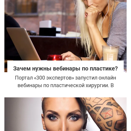
операции уже не является
«прооперированной» в обычном смысле.
Она становится частью изменённой
анатомии организма, которая постепенно
трансформируется вместе с возрастом и
образом жизни человека.
Зачем нужны вебинары по пластике?
Портал «300 экспертов» запустил онлайн
вебинары по пластической хирургии. В
рамках наших прямых включений уже
выступили самые именитые хирурги
страны – Владимир Наумов, Тагир
Файзуллин, Алексей Боровиков. Мы
планируем и дальше приглашать лучших
специалистов России для прямого