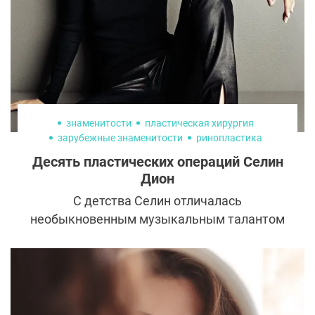
знаменитости
пластическая хирургия
зарубежные знаменитости
ринопластика
ментопластика
Десять пластических операций Селин
Дион
С детства Селин отличалась
необыкновенным музыкальным талантом
и потрясающим голосом. Но девушка
комплексовала из-за несовершенной
внешности. С ростом популярности она
решила, что знаменитость мирового
масштаба просто обязана быть