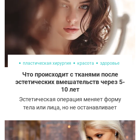
сногсшибательно красивой.
пластическая хирургия
красота
здоровье
Что происходит с тканями после
эстетических вмешательств через 5-
10 лет
Эстетическая операция меняет форму
тела или лица, но не останавливает
биологические процессы тканей. После
вмешательства они продолжают жить,
адаптироваться, стареть и реагировать на
нагрузки. Поэтому через годы область