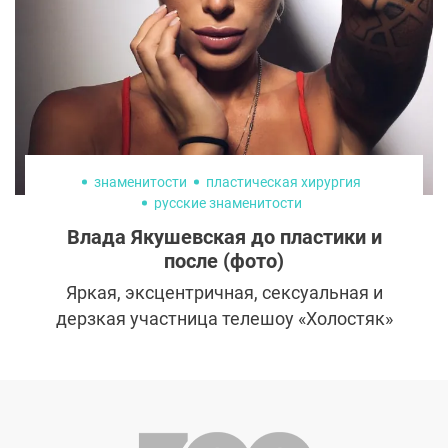
включения с подписчиками, чтобы давать
полноценную информацию об операциях и
помогать в выборе клиники и
пластического хирурга.
знаменитости
пластическая хирургия
русские знаменитости
Влада Якушевская до пластики и
после (фото)
Яркая, эксцентричная, сексуальная и
дерзкая участница телешоу «Холостяк»
даже после выбывания никого не
оставляет равнодушным. Одних она
раздражает, а у других вызывает
восхищение и желание подражать. Влада