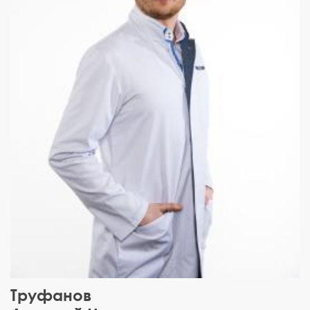
Труфанов