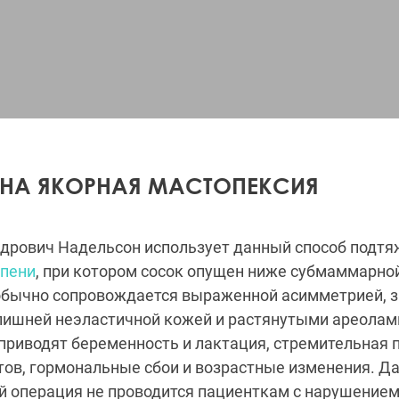
Виды доступов при подтяжке груди
НА ЯКОРНАЯ МАСТОПЕКСИЯ
дрович Надельсон использует данный способ подтяж
епени
, при котором сосок опущен ниже субмаммарно
обычно сопровождается выраженной асимметрией, 
лишней неэластичной кожей и растянутыми ареолам
приводят беременность и лактация, стремительная п
ов, гормональные сбои и возрастные изменения. Д
й операция не проводится пациенткам с нарушение