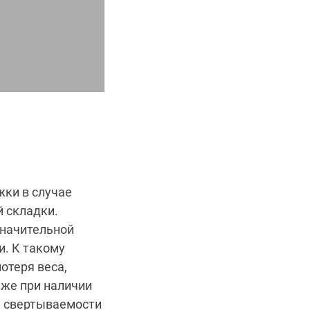
ки в случае
й складки.
значительной
и. К такому
отеря веса,
аже при наличии
м свертываемости