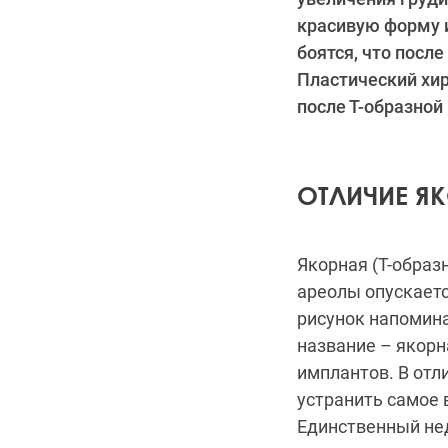
красивую форму и
боятся, что пос
Пластический хи
после Т-образной
ОТЛИЧИЕ Я
Якорная (Т-образ
ареолы опускаетс
рисунок напомина
название – якорн
имплантов. В отл
устранить самое 
Единственный не