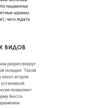
 Но пациентки
аметные шрамы.
ет, чего ждать
Х ВИДОВ
ром разрез вокруг
ой складке. Такой
 носит второе
 установкой
ексия позволяет
орму бюста.
 временем