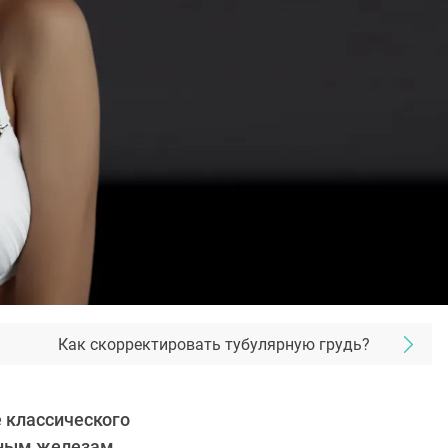
Как скорректировать тубулярную грудь?
е классического
чным железам