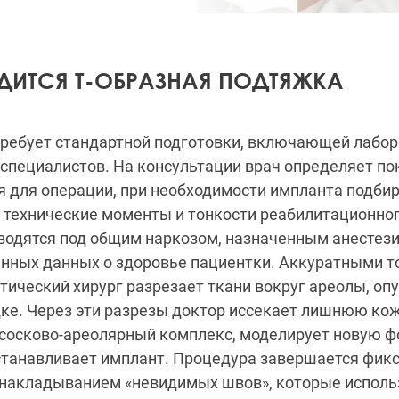
ДИТСЯ Т-ОБРАЗНАЯ ПОДТЯЖКА
требует стандартной подготовки, включающей лабо
 специалистов. На консультации врач определяет по
 для операции, при необходимости импланта подбир
 технические моменты и тонкости реабилитационног
водятся под общим наркозом, назначенным анестез
енных данных о здоровье пациентки. Аккуратными 
ический хирург разрезает ткани вокруг ареолы, опу
ке. Через эти разрезы доктор иссекает лишнюю ко
 сосково-ареолярный комплекс, моделирует новую ф
станавливает имплант. Процедура завершается фик
и накладыванием «невидимых швов», которые исполь