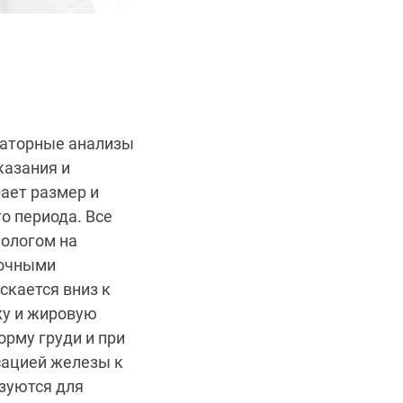
раторные анализы
казания и
ает размер и
о периода. Все
иологом на
точными
скается вниз к
жу и жировую
орму груди и при
сацией железы к
зуются для