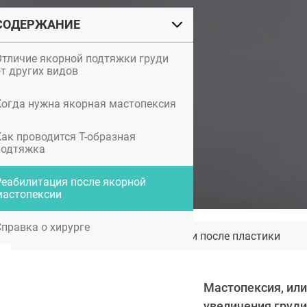
СОДЕРЖАНИЕ
Отличие якорной подтяжки груди
от других видов
Когда нужна якорная мастопексия
Как проводится Т-образная
подтяжка
Реабилитация после якорной
мастопексии
Справка о хирурге
Алена Гаврилова: фото до и после пластики
Мастопексия, или
увеличения груд