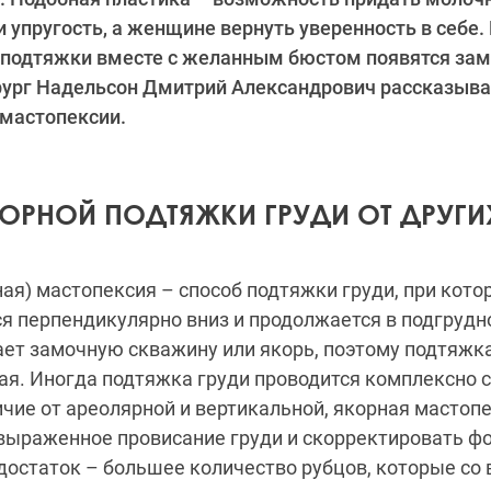
 упругость, а женщине вернуть уверенность в себе.
ле подтяжки вместе с желанным бюстом появятся з
рург Надельсон Дмитрий Александрович рассказыва
 мастопексии.
КОРНОЙ ПОДТЯЖКИ ГРУДИ ОТ ДРУГИ
ная) мастопексия – способ подтяжки груди, при кото
я перпендикулярно вниз и продолжается в подгрудн
ет замочную скважину или якорь, поэтому подтяжка
ая. Иногда подтяжка груди проводится комплексно с
ичие от ареолярной и вертикальной, якорная мастоп
выраженное провисание груди и скорректировать ф
достаток – большее количество рубцов, которые со