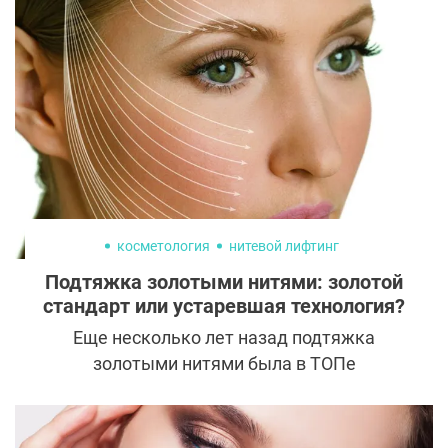
быстро и бесследно избавить от
пигментных пятен, татуировок и следов от
перманентного макияжа, но можно ли
доверять таким смелым заявлениям?
косметология
нитевой лифтинг
Подтяжка золотыми нитями: золотой
стандарт или устаревшая технология?
Еще несколько лет назад подтяжка
золотыми нитями была в ТОПе
популярных процедур многих салонов и
клиник. Однако косметология не стоит на
месте и предлагает новые методики