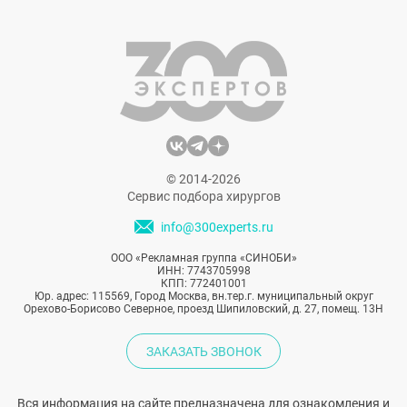
критериев является красота. Так и
Александр Овечкин покинул список
завидных холостяков и связал себя узами
брака с Анастасией Шубской.
© 2014-2026
Сервис подбора хирургов
info@300experts.ru
ООО «Рекламная группа «СИНОБИ»
ИНН: 7743705998
КПП: 772401001
Юр. адрес: 115569, Город Москва, вн.тер.г. муниципальный округ
Орехово-Борисово Северное, проезд Шипиловский, д. 27, помещ. 13Н
ЗАКАЗАТЬ ЗВОНОК
Вся информация на сайте предназначена для ознакомления и