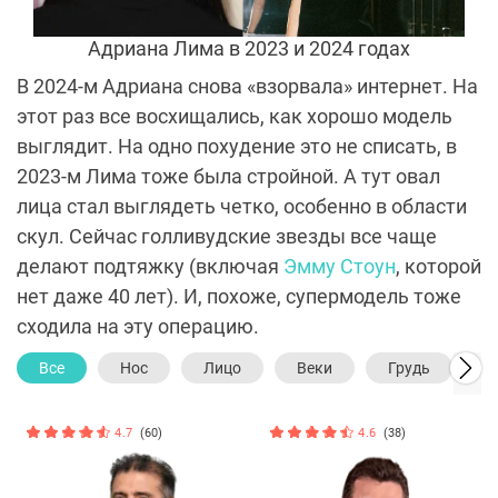
Адриана Лима в 2023 и 2024 годах
В 2024-м Адриана снова «взорвала» интернет. На
этот раз все восхищались, как хорошо модель
выглядит. На одно похудение это не списать, в
2023-м Лима тоже была стройной. А тут овал
лица стал выглядеть четко, особенно в области
скул. Сейчас голливудские звезды все чаще
делают подтяжку (включая
Эмму Стоун
, которой
нет даже 40 лет). И, похоже, супермодель тоже
сходила на эту операцию.
Все
Нос
Лицо
Веки
Грудь
Т
4.7
(60)
4.6
(38)