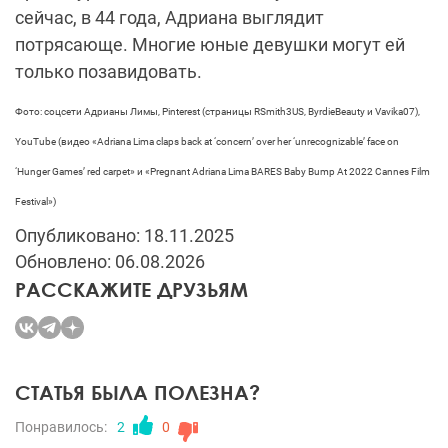
сейчас, в 44 года, Адриана выглядит
потрясающе. Многие юные девушки могут ей
только позавидовать.
Фото: соцсети Адрианы Лимы, Pinterest (страницы RSmith3US, ByrdieBeauty и Vavika07),
YouTube (видео «Adriana Lima claps back at ‘concern’ over her ‘unrecognizable’ face on
‘Hunger Games’ red carpet» и «Pregnant Adriana Lima BARES Baby Bump At 2022 Cannes Film
Festival»)
Опубликовано: 18.11.2025
Обновлено: 06.08.2026
РАССКАЖИТЕ ДРУЗЬЯМ
СТАТЬЯ БЫЛА ПОЛЕЗНА?
Понравилось:
2
0