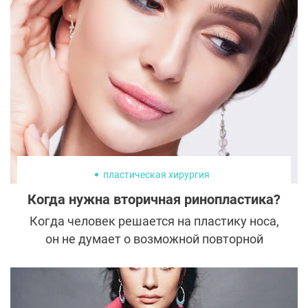
нитевого лифтинга. Значит ли это, что
предыдущая технология устарела?
Давайте разберемся во всех ее нюансах и
узнаем ответ на этот вопрос.
пластическая хирургия
Когда нужна вторичная ринопластика?
Когда человек решается на пластику носа,
он не думает о возможной повторной
коррекции и рассчитывает только на
успех. Однако ринопластика –
сложнейшая операция, предсказать