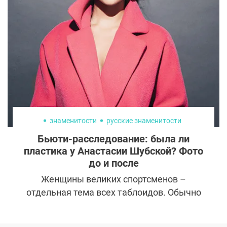
результат которой под силу лишь
опытному пластическому хирургу. К
сожалению, нередко пациенты страдают
из-за допущенных врачом ошибок и
оказываются перед выбором – вторичное
вмешательство или испорченная
внешность.
знаменитости
русские знаменитости
Бьюти-расследование: была ли
пластика у Анастасии Шубской? Фото
до и после
Женщины великих спортсменов –
отдельная тема всех таблоидов. Обычно
богатые и знаменитые атлеты выбирают
супругу под стать себе, и одним из важных