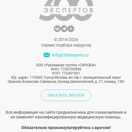
обнаруживают человека с другим
возрастом. В какой‑то момент
несоответствие между тем, как женщина
ощущает себя внутри, и тем, что видит в
отражении, становится слишком явным.
© 2014-2026
Сервис подбора хирургов
info@300experts.ru
ООО «Рекламная группа «СИНОБИ»
ИНН: 7743705998
КПП: 772401001
Юр. адрес: 115569, Город Москва, вн.тер.г. муниципальный округ
Орехово-Борисово Северное, проезд Шипиловский, д. 27, помещ. 13Н
ЗАКАЗАТЬ ЗВОНОК
Вся информация на сайте предназначена для ознакомления и
не заменяет квалифицированную медицинскую помощь.
Обязательно проконсультируйтесь с врачом!