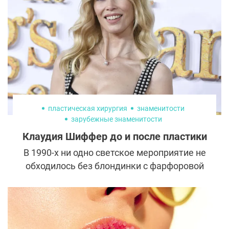
пластическая хирургия
знаменитости
зарубежные знаменитости
Клаудия Шиффер до и после пластики
В 1990-х ни одно светское мероприятие не
обходилось без блондинки с фарфоровой
кожей — Клаудии Шиффер. Она
появлялась на ковровых дорожках в
скромных элегантных платьях, но всегда
привлекала множество восторженных