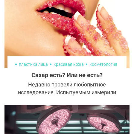
взглядов.
пластика лица
красивая кожа
косметология
Сахар есть? Или не есть?
Недавно провели любопытное
исследование. Испытуемым измерили
уровень сахара в крови, а затем
фотографии всех участников показали
другой группе с просьбой определить
возраст. Выяснилось, что люди с более
высоким уровнем сахара выглядят