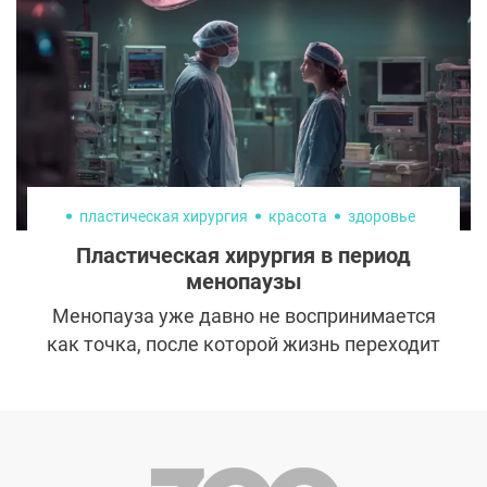
старше.
пластическая хирургия
красота
здоровье
Пластическая хирургия в период
менопаузы
Менопауза уже давно не воспринимается
как точка, после которой жизнь переходит
в пассивный режим. Женщины
продолжают работать, руководить,
развиваться, путешествовать, заниматься
спортом. Внутренне многие чувствуют
себя на тридцать, а в зеркале неожиданно