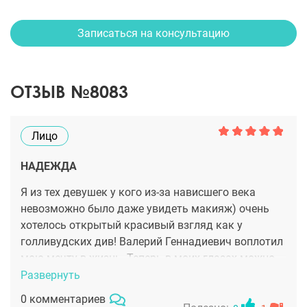
Записаться на консультацию
ОТЗЫВ №8083
Лицо
НАДЕЖДА
Я из тех девушек у кого из-за нависшего века
невозможно было даже увидеть макияж) очень
хотелось открытый красивый взгляд как у
голливудских див! Валерий Геннадиевич воплотил
мою мечту в жизнь. Теперь в моих глазах можно
утонуть) на самом деле, очень довольна
Развернуть
результатом и врачом, всем у кого такая же
0 комментариев