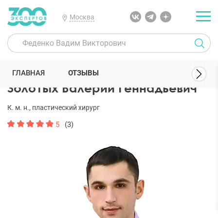
Москва
300 Экспертов
Пластические хирурги
Золотых Валерий Геннад
ГЛАВНАЯ
ОТЗЫВЫ
Золотых Валерий Геннадьевич
К. м. н., пластический хирург
5
(3)