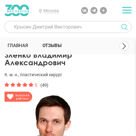
Москва
300 Экспертов
Пластические хирурги
Зленко Владимир Алекс
ГЛАВНАЯ
ОТЗЫВЫ
Зленко Владимир
Александрович
К. м. н., пластический хирург
5
(49)
высокий
рейтинг