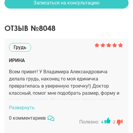
Записаться на консультацию
ОТЗЫВ №8048
Грудь
ИРИНА
Всем привет! У Владимира Александровича
делала грудь, наконец то моя единичка
превратилась в уверенную троечку!) Доктор
классный, помог мне подобрать размер, форму и
марку имплантов. Ну и конечно главное провел
удачную операцию) Всем советую хирурга
Развернуть
0 комментариев
Полезно:
4
-2