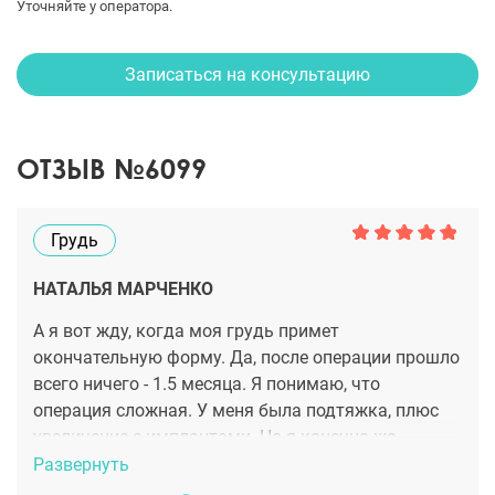
Уточняйте у оператора.
Записаться на консультацию
ОТЗЫВ №6099
Грудь
НАТАЛЬЯ МАРЧЕНКО
А я вот жду, когда моя грудь примет
окончательную форму. Да, после операции прошло
всего ничего - 1.5 месяца. Я понимаю, что
операция сложная. У меня была подтяжка, плюс
увеличение с имплантами. Но я конечно же,
понимаю всё. Сейчас вижу, что моя грудь стала
Развернуть
красивой, хотя немножко беспокоит то, что