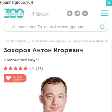
{{bannergroup.16}}
Москва
ГЛАВНАЯ
ОТЗЫВЫ
300 Экспертов
Пластические хирурги
Захаров Антон Игоревич
Захаров Антон Игоревич
Пластический хирург
4.9
(88)
высокий
рейтинг