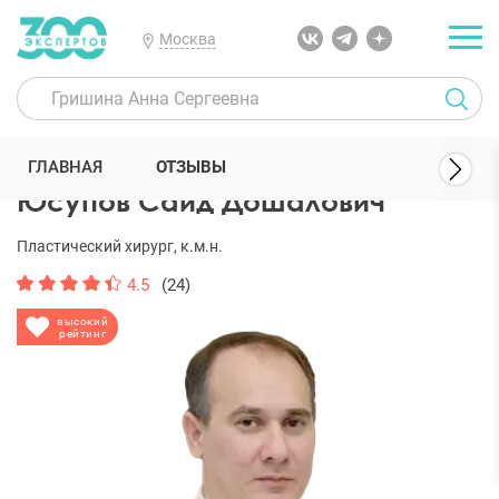
Москва
300 Экспертов
Пластические хирурги
Юсупов Саид Дошалович
ГЛАВНАЯ
ОТЗЫВЫ
Юсупов Саид Дошалович
Пластический хирург, к.м.н.
4.5
(24)
высокий
рейтинг