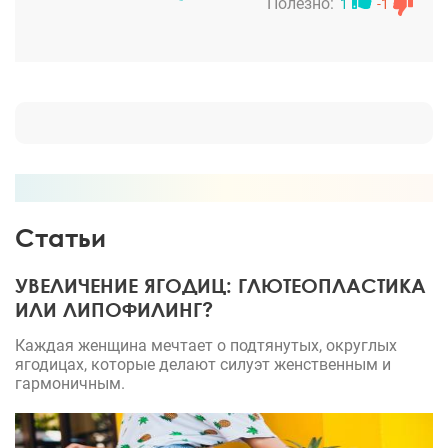
идеальным! Первые месяца еще держался отек, он
Полезно:
1
-1
был чуть больше, сейчас все прошло, результатом
я очень довольна! Всем рекомендую только его,
говорят, что он еще очень хорошо делает операции
на груди, успела пообщаться с другой его
пациенткой)
Статьи
УВЕЛИЧЕНИЕ ЯГОДИЦ: ГЛЮТЕОПЛАСТИКА
ИЛИ ЛИПОФИЛИНГ?
Каждая женщина мечтает о подтянутых, округлых
ягодицах, которые делают силуэт женственным и
гармоничным.