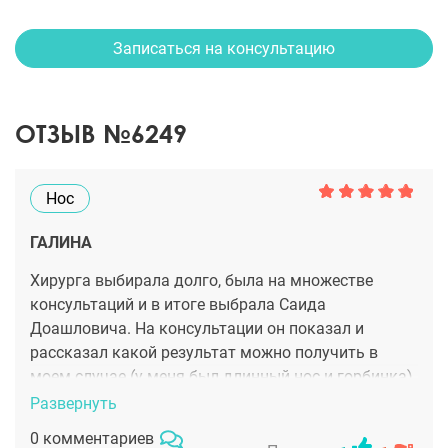
Записаться на консультацию
ОТЗЫВ №6249
Нос
ГАЛИНА
Хирурга выбирала долго, была на множестве
консультаций и в итоге выбрала Саида
Доашловича. На консультации он показал и
рассказал какой результат можно получить в
моем случае (у меня был длинный нос и горбинка).
В марте у меня была операция, когда мне сняли
Развернуть
гипс, я почти заплакала, нос стал просто
0 комментариев