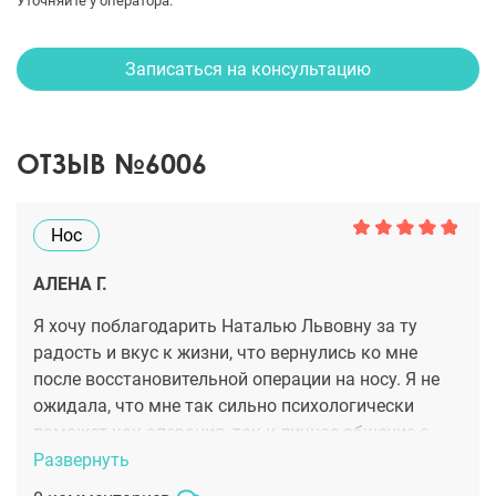
Уточняйте у оператора.
Записаться на консультацию
ОТЗЫВ №6006
Нос
АЛЕНА Г.
Я хочу поблагодарить Наталью Львовну за ту
радость и вкус к жизни, что вернулись ко мне
после восстановительной операции на носу. Я не
ожидала, что мне так сильно психологически
поможет как операция, так и личное общение с
доктором. Я медленно возвращалась к
Развернуть
нормальной жизни вместе с прохождением