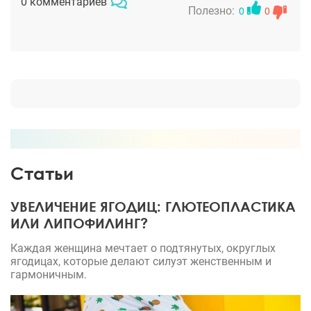
0 комментариев
послеоперационной реабилитации. Моя
Полезно:
0
0
благодарность и низкий поклон Янковский Н.Л. за
то, что взялась за мой случай и вытащила из
тяжелой жизненной ситуации.
Статьи
УВЕЛИЧЕНИЕ ЯГОДИЦ: ГЛЮТЕОПЛАСТИКА
ИЛИ ЛИПОФИЛИНГ?
Каждая женщина мечтает о подтянутых, округлых
ягодицах, которые делают силуэт женственным и
гармоничным.