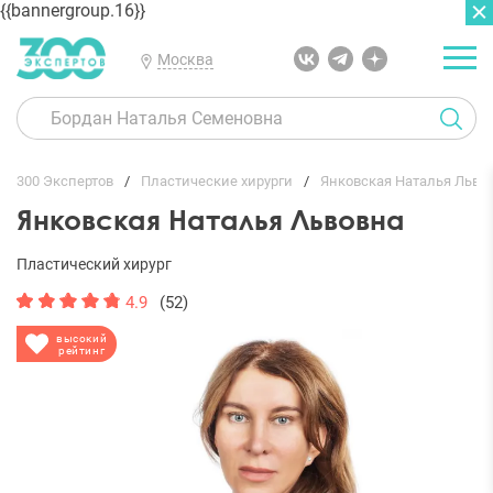
{{bannergroup.16}}
Москва
ГЛАВНАЯ
ОТЗЫВЫ
300 Экспертов
Пластические хирурги
Янковская Наталья Льво
Янковская Наталья Львовна
Пластический хирург
4.9
(52)
высокий
рейтинг