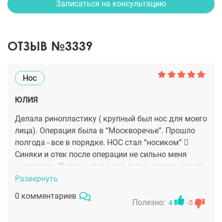
Записаться на консультацию
ОТЗЫВ №3339
Нос
ЮЛИЯ
Делала ринопластику ( крупный был нос для моего
лица). Операция была в “Москворечье”. Прошло
полгода - все в порядке. НОС стал “носиком” 
Синяки и отек после операции не сильно меня
напрягали. Делала операцию летом, потом сидела
на даче, поэтому и комплекса по поводу синяков
Развернуть
не было. У меня вообще все быстро заживает.
0 комментариев
Благодарю Вас, Андрей Альбертович за отлично
Полезно:
4
-5
сделанную операцию.