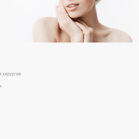
я хирургия
я