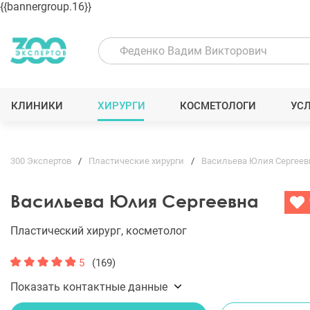
{{bannergroup.16}}
КЛИНИКИ
ХИРУРГИ
КОСМЕТОЛОГИ
УС
300 Экспертов
Пластические хирурги
Васильева Юлия Сергеев
Васильева Юлия Сергеевна
Пластический хирург, косметолог
5
(169)
Показать контактные данные