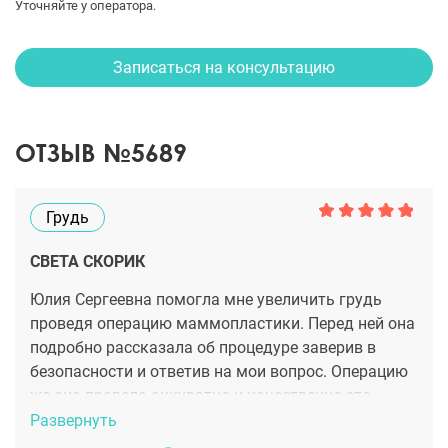
Уточняйте у оператора.
Записаться на консультацию
ОТЗЫВ №5689
Грудь
СВЕТА СКОРИК
Юлия Сергеевна помогла мне увеличить грудь
проведя операцию маммопластики. Перед ней она
подробно рассказала об процедуре заверив в
безопасности и ответив на мои вопрос. Операцию
же она провела аккуратно и качественно это
принесло шикарный результат.
Развернуть