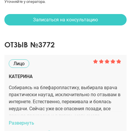
Уточняйте у оператора.
Записаться на консультацию
ОТЗЫВ №3772
Лицо
КАТЕРИНА
Собираясь на блефаропластику, выбирала врача
практически наугад, исключительно по отзывам в
интернете. Естественно, переживала и боялась
неудачи. Сейчас уже все опасения позади, все
прошло прекрасно и я теперь могу смело
рекомендовать Юлию Сергеевну всем желающим
Развернуть
изменить свою внешность к лучшему. Это