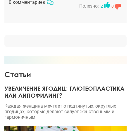
0 комментариев
настолько чуткий, располагающий человек, что
Полезно:
2
0
доверие к ней возникает при первой же встрече.
Ни одного моего вопроса и сомнения она не
оставила без внимания, разъяснила доступным
языком абсолютно все.Теперь точно знаю, что
пойду к ней еще и на маммопластику.
Статьи
УВЕЛИЧЕНИЕ ЯГОДИЦ: ГЛЮТЕОПЛАСТИКА
ИЛИ ЛИПОФИЛИНГ?
Каждая женщина мечтает о подтянутых, округлых
ягодицах, которые делают силуэт женственным и
гармоничным.