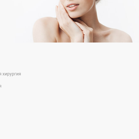
я хирургия
я