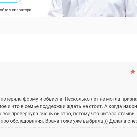
яйте у оператора.
ь потеряла форму и обвисла. Несколько лет не могла призна
ое и что в семье поддержки ждать не стоит. А когда нако
то все провернула очень быстро, потому что читала отзывы
 про обследования. Врача тоже уже выбрала )) Делала опе
т с похожим исходником, они мне понравились, да и в цел
хищаюсь ежедневно! Якорная подтяжка и импланты. Швы и