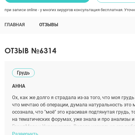
при записи online - у многих хирургов консультация бесплатная. Уточн
ГЛАВНАЯ
ОТЗЫВЫ
ОТЗЫВ №6314
Грудь
АННА
Ох, как же долго я страдала из-за того, что моя груд
что мечтаю об операции, думала натуральность это м
осознала, что "моё" это красивая подтянутая грудь, 
на тематических форумах, уже знала и про анализы и
ГрандМеде у Украинского. Видела несколько его рабо
выборка очень впечатлила. Своим результатом вос
Развернуть