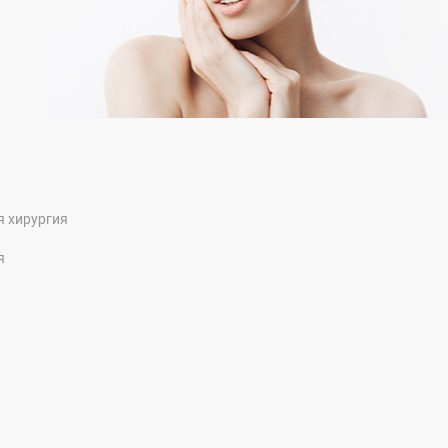
я хирургия
я