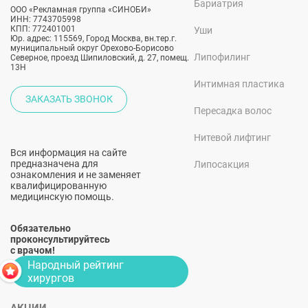
Бариатрия
ООО «Рекламная группа «СИНОБИ»
ИНН: 7743705998
КПП: 772401001
Уши
Юр. адрес: 115569, Город Москва, вн.тер.г.
муниципальный округ Орехово-Борисово
Липофилинг
Северное, проезд Шипиловский, д. 27, помещ.
13Н
Интимная пластика
ЗАКАЗАТЬ ЗВОНОК
Пересадка волос
Нитевой лифтинг
Вся информация на сайте
предназначена для
Липосакция
ознакомления и не заменяет
квалифицированную
медицинскую помощь.
Обязательно
проконсультируйтесь
с врачом!
Народный рейтинг
хирургов
АКЦИИ