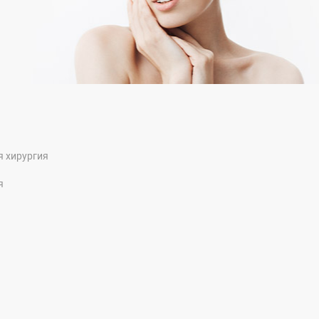
я хирургия
я