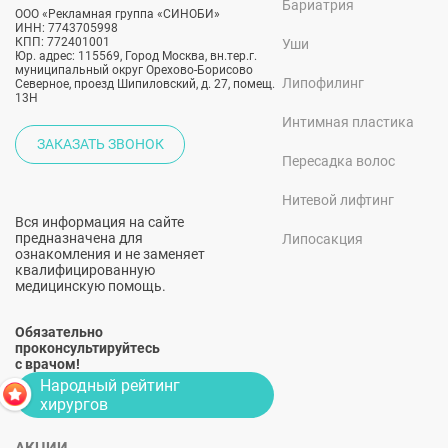
Бариатрия
ООО «Рекламная группа «СИНОБИ»
ИНН: 7743705998
КПП: 772401001
Уши
Юр. адрес: 115569, Город Москва, вн.тер.г.
муниципальный округ Орехово-Борисово
Липофилинг
Северное, проезд Шипиловский, д. 27, помещ.
13Н
Интимная пластика
ЗАКАЗАТЬ ЗВОНОК
Пересадка волос
Нитевой лифтинг
Вся информация на сайте
предназначена для
Липосакция
ознакомления и не заменяет
квалифицированную
медицинскую помощь.
Обязательно
проконсультируйтесь
с врачом!
Народный рейтинг
хирургов
АКЦИИ