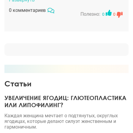
доктор мне подробно объяснил, как будет
0 комментариев
проходить операция и что меня ждет после. Рино
Полезно:
0
0
была закрытая, все манипуляции проводились
внутри носа, поэтому никаких внешних швов.
Проблему с дыханием док устранил и немного
скорректировал спинку и кончик носа. Не
передать словами, как я рада свободно дышать
через нос! Я сплю всю ночь не просыпаясь, я
обожаю свое отражение в зеркале, нравлюсь себе!
Спасибо!
Статьи
УВЕЛИЧЕНИЕ ЯГОДИЦ: ГЛЮТЕОПЛАСТИКА
ИЛИ ЛИПОФИЛИНГ?
Каждая женщина мечтает о подтянутых, округлых
ягодицах, которые делают силуэт женственным и
гармоничным.