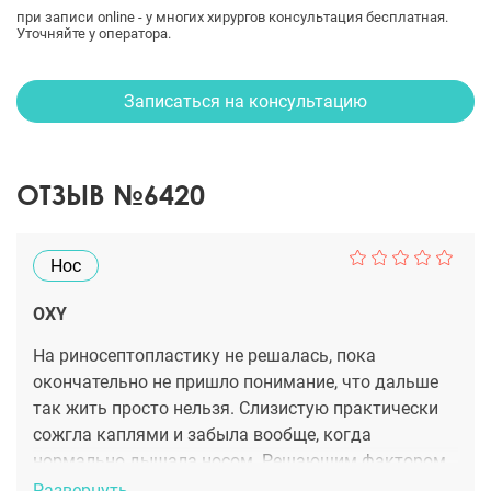
при записи online - у многих хирургов консультация бесплатная.
Уточняйте у оператора.
Записаться на консультацию
ОТЗЫВ №6420
Нос
OXY
На риносептопластику не решалась, пока
окончательно не пришло понимание, что дальше
так жить просто нельзя. Слизистую практически
сожгла каплями и забыла вообще, когда
нормально дышала носом. Решающим фактором
была консультация у Сергея Владимировича, где
Развернуть