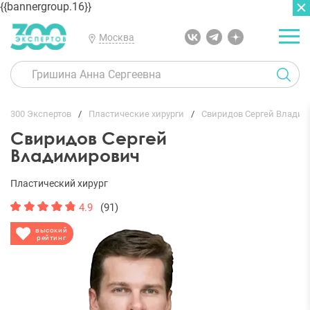
{{bannergroup.16}}
Москва
ГЛАВНАЯ
ОТЗЫВЫ
300 Экспертов
Пластические хирурги
Свиридов Сергей Влади
Свиридов Сергей
Владимирович
Пластический хирург
4.9
(91)
высокий
рейтинг