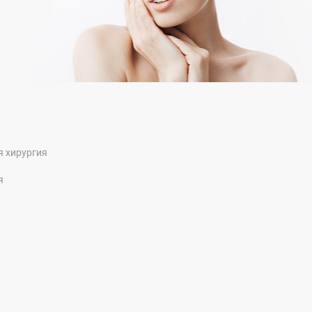
я хирургия
я