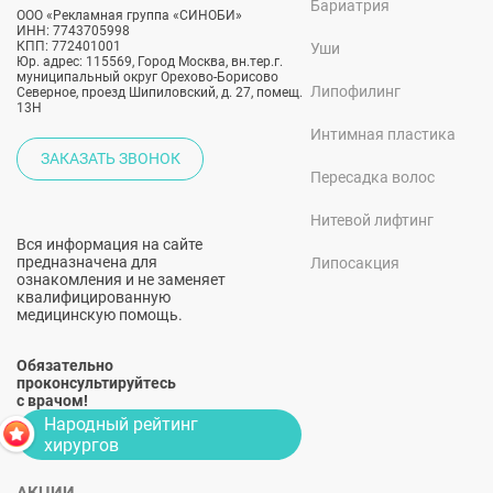
Бариатрия
ООО «Рекламная группа «СИНОБИ»
ИНН: 7743705998
КПП: 772401001
Уши
Юр. адрес: 115569, Город Москва, вн.тер.г.
муниципальный округ Орехово-Борисово
Липофилинг
Северное, проезд Шипиловский, д. 27, помещ.
13Н
Интимная пластика
ЗАКАЗАТЬ ЗВОНОК
Пересадка волос
Нитевой лифтинг
Вся информация на сайте
предназначена для
Липосакция
ознакомления и не заменяет
квалифицированную
медицинскую помощь.
Обязательно
проконсультируйтесь
с врачом!
Народный рейтинг
хирургов
АКЦИИ