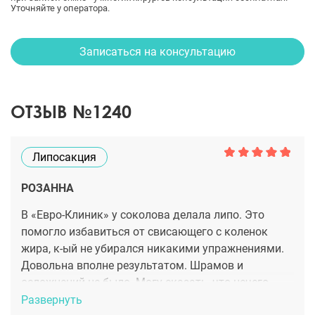
Уточняйте у оператора.
Записаться на консультацию
ОТЗЫВ №1240
Липосакция
РОЗАННА
В «Евро-Клиник» у соколова делала липо. Это
помогло избавиться от свисающего с коленок
жира, к-ый не убирался никакими упражнениями.
Довольна вполне результатом. Шрамов и
осложнений не было. Могу сказать, что нечего
бояться и какой-то не реальной боли, это не самая
Развернуть