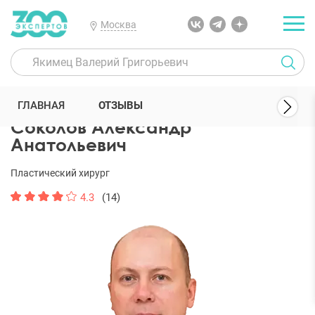
Москва
300 Экспертов
Пластические хирурги
Соколов Александр Анат
ГЛАВНАЯ
ОТЗЫВЫ
Соколов Александр
Анатольевич
Пластический хирург
4.3
(14)