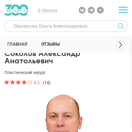
Москва
300 Экспертов
Пластические хирурги
Соколов Александр Анат
ГЛАВНАЯ
ОТЗЫВЫ
Соколов Александр
Анатольевич
Пластический хирург
4.3
(14)