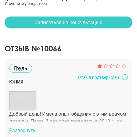
Уточняйте у оператора.
Записаться на консультацию
ОТЗЫВ №10066
Грудь
i
Отзыв подтверждён
ЮЛИЯ
Добрый день! Имела опыт общения с этим врачом
дважды. Первый раз оперировалась в 2010 г., он
оперировал в клинике Шеритель, делала
Развернуть
маммопластику. Поначалу всё очень понравилось,