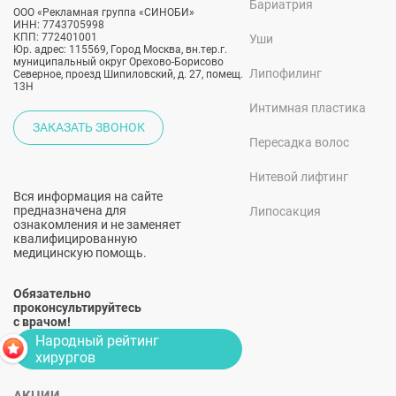
Бариатрия
ООО «Рекламная группа «СИНОБИ»
ИНН: 7743705998
КПП: 772401001
Уши
Юр. адрес: 115569, Город Москва, вн.тер.г.
муниципальный округ Орехово-Борисово
Липофилинг
Северное, проезд Шипиловский, д. 27, помещ.
13Н
Интимная пластика
ЗАКАЗАТЬ ЗВОНОК
Пересадка волос
Нитевой лифтинг
Вся информация на сайте
предназначена для
Липосакция
ознакомления и не заменяет
квалифицированную
медицинскую помощь.
Обязательно
проконсультируйтесь
с врачом!
Народный рейтинг
хирургов
АКЦИИ