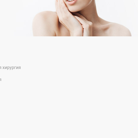
я хирургия
я