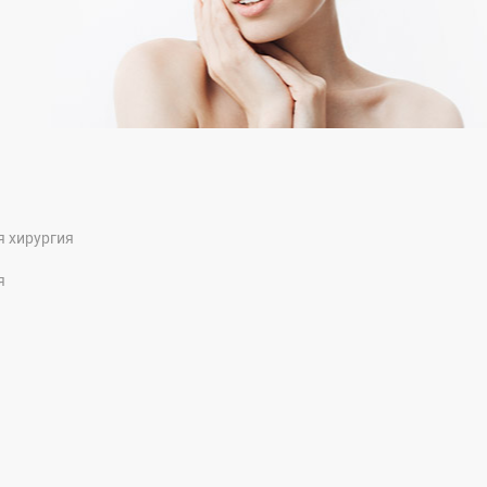
я хирургия
я