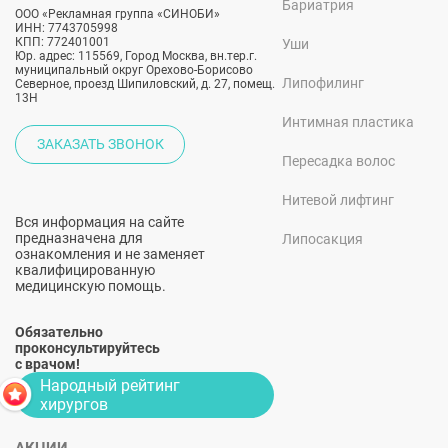
Бариатрия
ООО «Рекламная группа «СИНОБИ»
ИНН: 7743705998
КПП: 772401001
Уши
Юр. адрес: 115569, Город Москва, вн.тер.г.
муниципальный округ Орехово-Борисово
Липофилинг
Северное, проезд Шипиловский, д. 27, помещ.
13Н
Интимная пластика
ЗАКАЗАТЬ ЗВОНОК
Пересадка волос
Нитевой лифтинг
Вся информация на сайте
предназначена для
Липосакция
ознакомления и не заменяет
квалифицированную
медицинскую помощь.
Обязательно
проконсультируйтесь
с врачом!
Народный рейтинг
хирургов
АКЦИИ