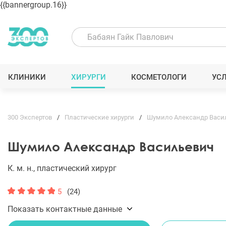
{{bannergroup.16}}
КЛИНИКИ
ХИРУРГИ
КОСМЕТОЛОГИ
УС
300 Экспертов
Пластические хирурги
Шумило Александр Васи
Шумило Александр Васильевич
К. м. н., пластический хирург
5
(24)
Показать контактные данные