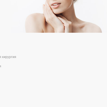
я хирургия
я