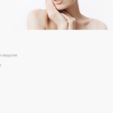
я хирургия
я