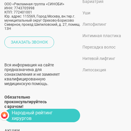
Бариатрия
ООО «Рекламная группа «СИНОБИ»
ИНН: 7743705998
КПП: 772401001
Уши
Юр. адрес: 115569, Город Москва, вн.тер.г.
муниципальный округ Орехово-Борисово
Липофилинг
Северное, проезд Шипиловский, д. 27, помещ.
13Н
Интимная пластика
ЗАКАЗАТЬ ЗВОНОК
Пересадка волос
Нитевой лифтинг
Вся информация на сайте
предназначена для
Липосакция
ознакомления и не заменяет
квалифицированную
медицинскую помощь.
Обязательно
проконсультируйтесь
с врачом!
Народный рейтинг
хирургов
АКЦИИ