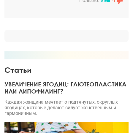
Полезно:
8
-1
Успешная операция и комфортное пребывание на
первые сутки в клинке только добавили драйва и
массу позитивных эмоций, не смотря на то, что это
ощутимая процедура- не то, что губы подколоть
или брови выщипать) ощутимо, но терпимо …
учитывая, что через недельку мне вообще уже
хотелось бегать- прыгать - лететь в отпуск и
танцевать =) Невероятно благодарна Илье
Вячеславовичу! Если есть мечта, а она точно есть-
Статьи
начните с такого вот преображения ))))
УВЕЛИЧЕНИЕ ЯГОДИЦ: ГЛЮТЕОПЛАСТИКА
ИЛИ ЛИПОФИЛИНГ?
Каждая женщина мечтает о подтянутых, округлых
ягодицах, которые делают силуэт женственным и
гармоничным.