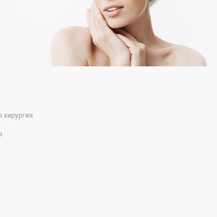
я хирургия
я