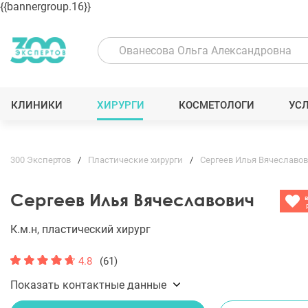
{{bannergroup.16}}
КЛИНИКИ
ХИРУРГИ
КОСМЕТОЛОГИ
УС
300 Экспертов
Пластические хирурги
Сергеев Илья Вячеславо
Сергеев Илья Вячеславович
К.м.н, пластический хирург
4.8
(61)
Показать контактные данные