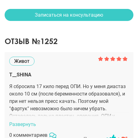
Записаться на консультацию
ОТЗЫВ №1252
Живот
T__SHINA
Я сбросила 17 кило перед ОПИ. Но у меня диастаз
около 10 см (после беременности образовался), и
при нет нельзя пресс качать. Поэтому мой
"фартук" невозможно было ничем убрать.
Оставалась только пластич. операция. ОПИ у
Сергеева была три месяца назад. Сейчас все уже
Развернуть
практически зажило. Животик плоский. Живу
0 комментариев