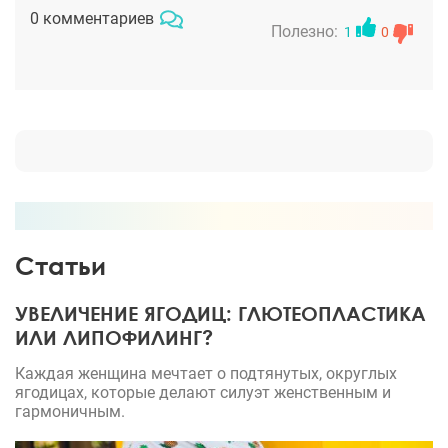
решилась, так же все прошло без проблем.
0 комментариев
Доктора от души благодарю и желаю успехов в
Полезно:
1
0
своей нелегкой работе. Он заботится о каждом
своем пациенте и результат его работы всегда
достоин похвалы. Рекомендую всем! Классный
специалист.
Статьи
УВЕЛИЧЕНИЕ ЯГОДИЦ: ГЛЮТЕОПЛАСТИКА
ИЛИ ЛИПОФИЛИНГ?
Каждая женщина мечтает о подтянутых, округлых
ягодицах, которые делают силуэт женственным и
гармоничным.