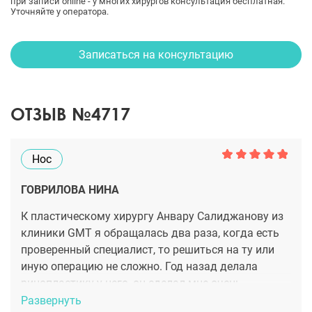
при записи online - у многих хирургов консультация бесплатная.
Уточняйте у оператора.
Записаться на консультацию
ОТЗЫВ №4717
Нос
ГОВРИЛОВА НИНА
К пластическому хирургу Анвару Салиджанову из
клиники GMT я обращалась два раза, когда есть
проверенный специалист, то решиться на ту или
иную операцию не сложно. Год назад делала
ринопластику у него, он сделал мне очень
красивый нос, а недавно на омоложение лица
Развернуть