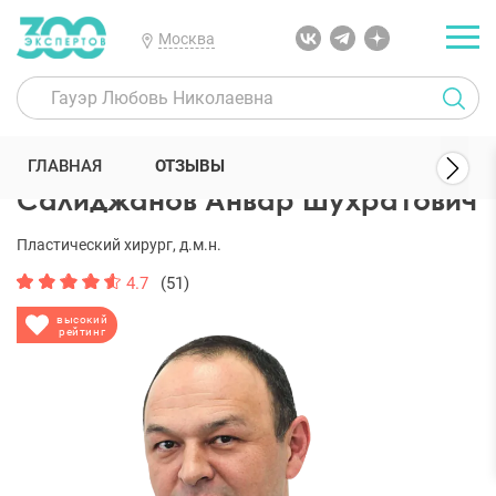
Москва
300 Экспертов
Пластические хирурги
Салиджанов Анвар Шухр
ГЛАВНАЯ
ОТЗЫВЫ
Салиджанов Анвар Шухратович
Пластический хирург, д.м.н.
4.7
(51)
высокий
рейтинг