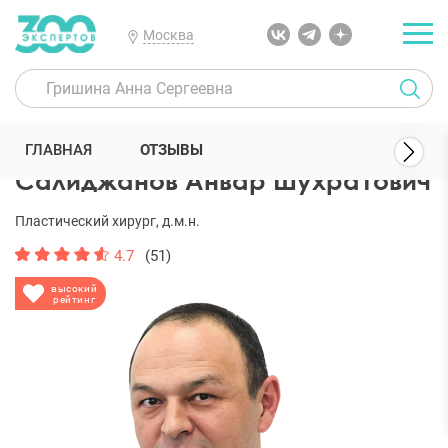
Москва
300 Экспертов
Пластические хирурги
Салиджанов Анвар Шухр
ГЛАВНАЯ
ОТЗЫВЫ
Салиджанов Анвар Шухратович
Пластический хирург, д.м.н.
4.7
(51)
высокий
рейтинг