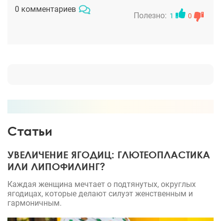
много, но хотелось найти того самого кто поймет
0 комментариев
что мне нужно, и им стал Салиджанов А. Ш. Он
Полезно:
1
0
подобрал мне оптимальную операцию – подтяжку
с установкой имплантов. Я очень беспокоилась о
наркозе, начиталась страшилок, но все прошло
как по маслу: заснула,, а проснулась легко и уже с
новой грудью с имплантами 325 мл. Когда сняла
компрессионку – обалдела: настолько красиво и
естественно все получилось. Твердость и отек
уходит , с каждым месяцем бюст лучше и лучше.
Статьи
УВЕЛИЧЕНИЕ ЯГОДИЦ: ГЛЮТЕОПЛАСТИКА
ИЛИ ЛИПОФИЛИНГ?
Каждая женщина мечтает о подтянутых, округлых
ягодицах, которые делают силуэт женственным и
гармоничным.