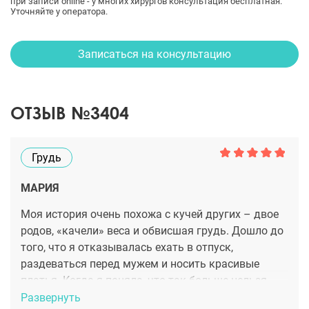
при записи online - у многих хирургов консультация бесплатная.
Уточняйте у оператора.
Записаться на консультацию
ОТЗЫВ №3404
Грудь
МАРИЯ
Моя история очень похожа с кучей других – двое
родов, «качели» веса и обвисшая грудь. Дошло до
того, что я отказывалась ехать в отпуск,
раздеваться перед мужем и носить красивые
платья. Когда я поняла, что так больше нельзя,
начала искать хирурга. Критериев поиска было
Развернуть