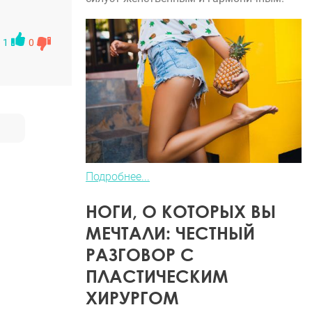
покупает
етку!
что вам
1
0
Подробнее...
НОГИ, О КОТОРЫХ ВЫ
МЕЧТАЛИ: ЧЕСТНЫЙ
РАЗГОВОР С
ПЛАСТИЧЕСКИМ
ХИРУРГОМ