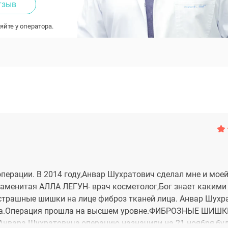
тзыв
яйте у оператора.
перации. В 2014 году,Анвар Шухратович сделал мне и моей
наменитая АЛЛА ЛЕГУН- врач косметолог,Бог знает какими
 страшные шишки на лице фиброз тканей лица. Анвар Шухр
века.Операция прошла на высшем уровне.ФИБРОЗНЫЕ ШИШ
нвара Шухратовича,операцию назначили на 21 ноября,бу