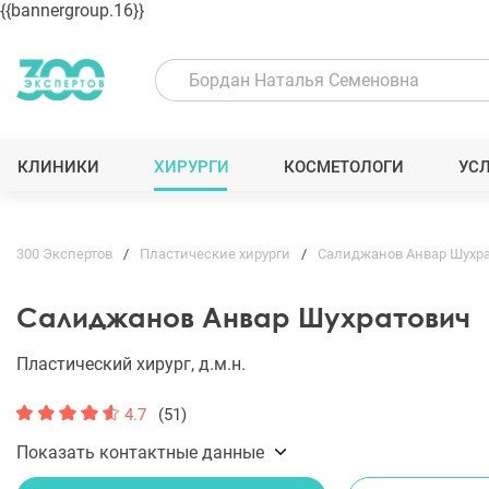
{{bannergroup.16}}
КЛИНИКИ
ХИРУРГИ
КОСМЕТОЛОГИ
УС
300 Экспертов
Пластические хирурги
Салиджанов Анвар Шухр
Салиджанов Анвар Шухратович
Пластический хирург, д.м.н.
4.7
(51)
Показать контактные данные