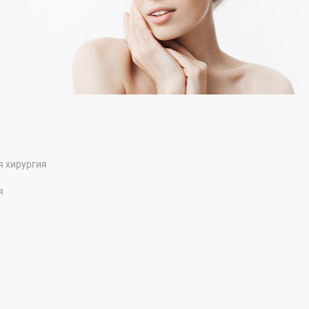
я хирургия
я