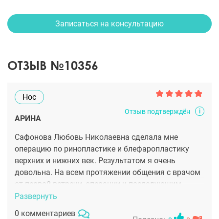
Записаться на консультацию
ОТЗЫВ №10356
Нос
i
Отзыв подтверждён
АРИНА
Сафонова Любовь Николаевна сделала мне
операцию по ринопластике и блефаропластику
верхних и нижних век. Результатом я очень
довольна. На всем протяжении общения с врачом
от первой встречи, операции и последующим
наблюдением, только положительные эмоции.
Развернуть
Прошло уже почти 4 месяца после операции, я
0 комментариев