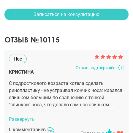
Записаться на консультацию
ОТЗЫВ №10115
Нос
i
Отзыв подтверждён
КРИСТИНА
С подросткового возраста хотела сделать
ринопластику - не устраивал кончик носа: казался
слишком большим по сравнению с тонкой
"спинкой" носа, что делало сам нос слишком
выдающимся по сравнению с другими чертами
лица. Кроме того, беспокоило S-образное
Развернуть
искривление перегородки носа, в связи с чем было
0 комментариев