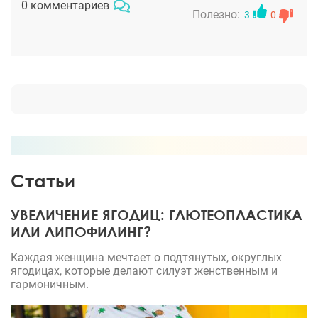
кончик носа, сделав его поменьше и сузил разлет
0 комментариев
Полезно:
3
0
ноздрей. Лицо перестало выглядеть хищным. А
стало миловидным и даже моложе)) Очень всем
довольна!
Статьи
УВЕЛИЧЕНИЕ ЯГОДИЦ: ГЛЮТЕОПЛАСТИКА
ИЛИ ЛИПОФИЛИНГ?
Каждая женщина мечтает о подтянутых, округлых
ягодицах, которые делают силуэт женственным и
гармоничным.