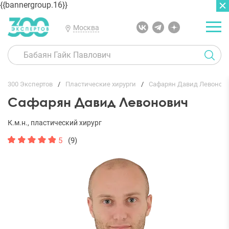
{{bannergroup.16}}
Москва
ГЛАВНАЯ
ОТЗЫВЫ
300 Экспертов
Пластические хирурги
Сафарян Давид Левонов
Сафарян Давид Левонович
К.м.н., пластический хирург
5
(9)