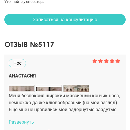
Уточняйте у оператора.
Записаться на консультацию
ОТЗЫВ №5117
Нос
АНАСТАСИЯ
Меня беспокоил широкий массивный кончик носа,
немножко да же клювообразный (на мой взгляд).
Ещё мне не нравились мои вздернутые раздутые
ноздри. Доктор Сафарян Давид Левонович
Развернуть
преобразил его ,благодаря ринопластике на