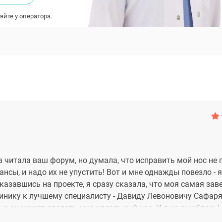
яйте у оператора.
да читала ваш форум, но думала, что исправить мой нос не 
нсы, и надо их не упустить! Вот и мне однажды повезло - 
казавшись на проекте, я сразу сказала, что моя самая зав
линику к лучшему специалисту - Давиду Левоновичу Сафаря
 и он может сделать мне идеальный нос. И я не ошиблась!
лайте операцию! Это стоит того! Ринопластика у доктора С