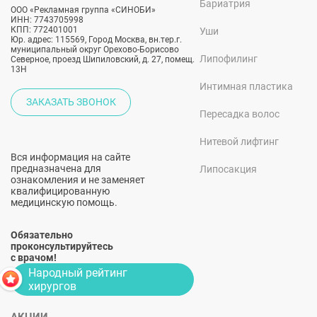
Бариатрия
ООО «Рекламная группа «СИНОБИ»
ИНН: 7743705998
КПП: 772401001
Уши
Юр. адрес: 115569, Город Москва, вн.тер.г.
муниципальный округ Орехово-Борисово
Липофилинг
Северное, проезд Шипиловский, д. 27, помещ.
13Н
Интимная пластика
ЗАКАЗАТЬ ЗВОНОК
Пересадка волос
Нитевой лифтинг
Вся информация на сайте
предназначена для
Липосакция
ознакомления и не заменяет
квалифицированную
медицинскую помощь.
Обязательно
проконсультируйтесь
с врачом!
Народный рейтинг
хирургов
АКЦИИ