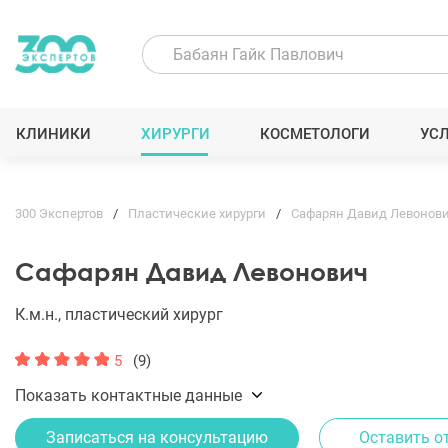
КЛИНИКИ
ХИРУРГИ
КОСМЕТОЛОГИ
УС
300 Экспертов
Пластические хирурги
Сафарян Давид Левонов
Сафарян Давид Левонович
К.м.н., пластический хирург
5
(9)
Показать контактные данные
Записаться на консультацию
Оставить о