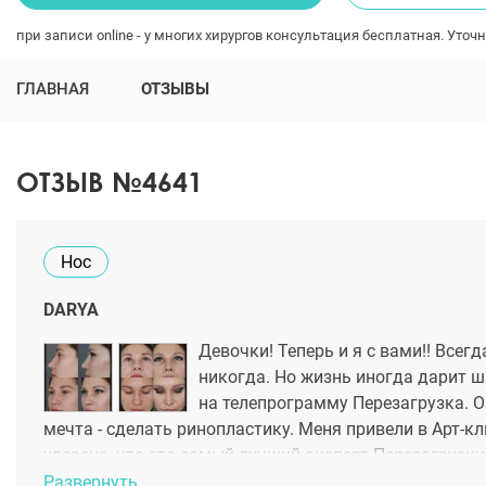
при записи online - у многих хирургов консультация бесплатная. Уточн
ГЛАВНАЯ
ОТЗЫВЫ
ОТЗЫВ №4641
Нос
DARYA
Девочки! Теперь и я с вами!! Всег
никогда. Но жизнь иногда дарит ша
на телепрограмму Перезагрузка. О
мечта - сделать ринопластику. Меня привели в Арт-к
уверена, что это самый лучший эксперт Перезагрузки
чтобы поддержать тех, кто боится и сомневается. Де
Развернуть