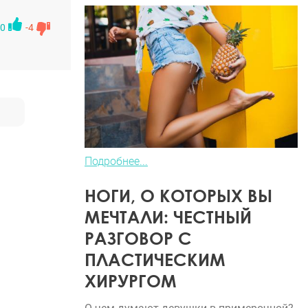
 страхи и
0
-4
ле
 мне
 - в микро
все это
ел
а
сказать
Подробнее...
овать эту
НОГИ, О КОТОРЫХ ВЫ
МЕЧТАЛИ: ЧЕСТНЫЙ
РАЗГОВОР С
ПЛАСТИЧЕСКИМ
ХИРУРГОМ