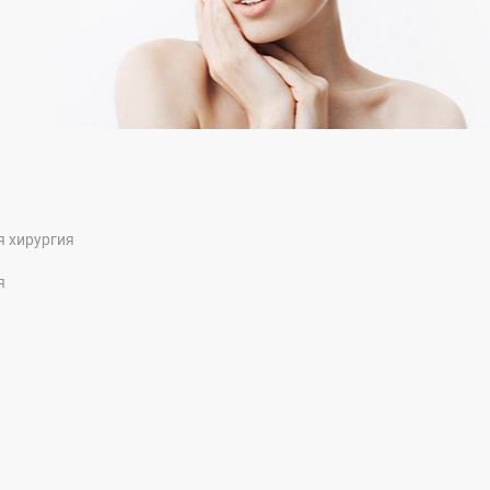
я хирургия
я