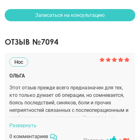
Записаться на консультацию
ОТЗЫВ №7094
Нос
ОЛЬГА
Этот отзыв прежде всего предназначен для тех,
кто только думает об операции, но сомневается,
боясь последствий, синяков, боли и прочих
неприятностей связанных с послеоперационным и
реабилитационным периодом. Извиняюсь за
долгое вступление. Итак, мне 25 и мой нос
Развернуть
причинял мне не только косметический
0 комментариев