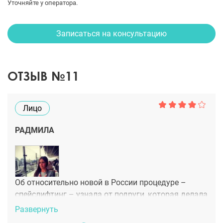
Уточняйте у оператора.
Записаться на консультацию
ОТЗЫВ №11
Лицо
РАДМИЛА
Об относительно новой в России процедуре –
спейслифтинг – узнала от подруги, которая делала
ее в Москве. Такого результата не ожидал никто
Развернуть
(даже моя подруга, мне кажется). Она